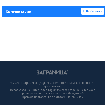
Комментарии
+ Добавить
© 2026 «ЗаграNица» (zagranitsa.com). Все права защищены. All
rights reserved.
Использование материалов zagranitsa.com разрешено только с
предварительного согласия правообладателей.
Правила пользования порталом «ЗаграNица»