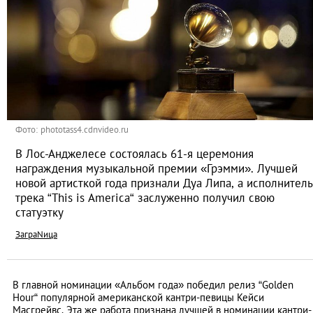
Фото: phototass4.cdnvideo.ru
В Лос-Анджелесе состоялась 61-я церемония
награждения музыкальной премии «Грэмми». Лучшей
новой артисткой года признали Дуа Липа, а исполнитель
трека “This is America“ заслуженно получил свою
статуэтку
ЗаграNица
В главной номинации «Альбом года» победил релиз “Golden
Hour“ популярной американской кантри-певицы Кейси
Масгрейвс. Эта же работа признана лучшей в номинации кантри-