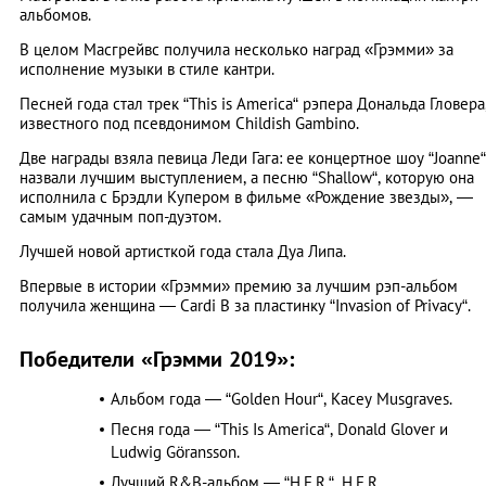
альбомов.
В целом Масгрейвс получила несколько наград «Грэмми» за
исполнение музыки в стиле кантри.
Песней года стал трек “This is America“ рэпера Дональда Гловера
известного под псевдонимом Childish Gambino.
Две награды взяла певица Леди Гага: ее концертное шоу “Joanne“
назвали лучшим выступлением, а песню “Shallow“, которую она
исполнила с Брэдли Купером в фильме «Рождение звезды», —
самым удачным поп-дуэтом.
Лучшей новой артисткой года стала Дуа Липа.
Впервые в истории «Грэмми» премию за лучшим рэп-альбом
получила женщина — Cardi B за пластинку “Invasion of Privacy“.
Победители «Грэмми 2019»:
Альбом года — “Golden Hour“, Kacey Musgraves.
Песня года — “This Is America“, Donald Glover и
Ludwig Göransson.
Лучший R&B-альбом — “H.E.R.“, H.E.R.