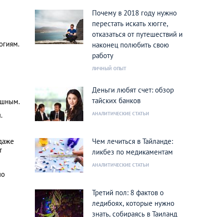
Почему в 2018 году нужно
перестать искать хюгге,
отказаться от путешествий и
огиям.
наконец полюбить свою
работу
ЛИЧНЫЙ ОПЫТ
Деньги любят счет: обзор
тайских банков
ушным.
.
АНАЛИТИЧЕСКИЕ СТАТЬИ
 даже
Чем лечиться в Тайланде:
т
ликбез по медикаментам
АНАЛИТИЧЕСКИЕ СТАТЬИ
по
Третий пол: 8 фактов о
ледибоях, которые нужно
знать, собираясь в Таиланд