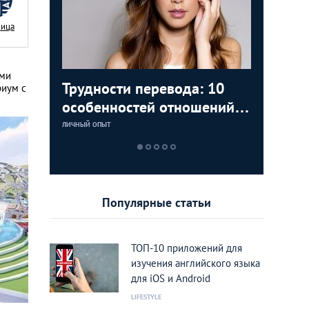
Nица
ыми
аки: как
Трудности перевода: 10
Замуж з
5 лучши
Тайланд 
риум с
цам с
особенностей отношений с
любви К
которые
лучшие 
тайками
Тайланд
Тайланд
ЛИЧНЫЙ ОПЫТ
LIFESTYLE
LIFESTYLE
LIFESTYLE
Популярные статьи
ТОП-10 приложений для
изучения английского языка
для iOS и Android
LIFESTYLE