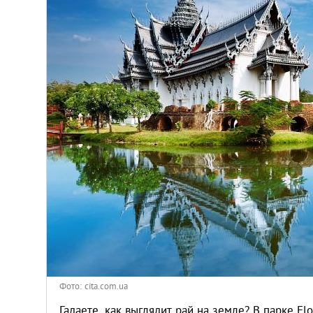
Киев
Лондон
Лос-Анджелес
Москва
Париж
Паттайя
Пхукет
Санкт-Петербург
Фото: cita.com.ua
Гадаете, как выглядит рай на земле? В парке Fl