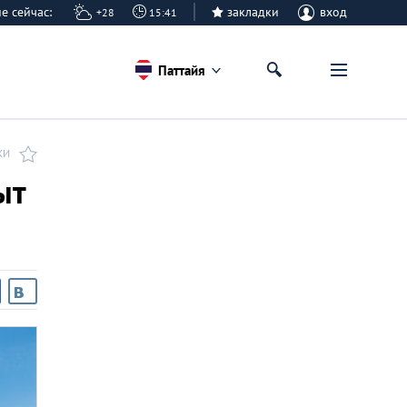
айе сейчас:
закладки
вход
+28
15:41
Паттайя
КИ
ыт