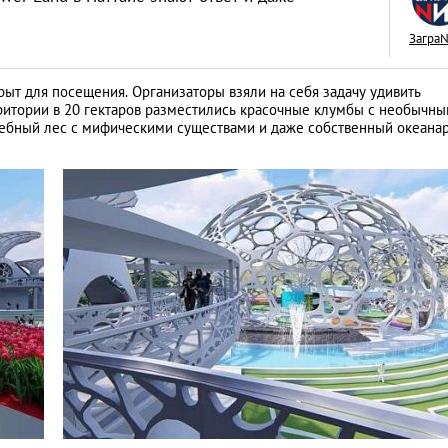
Загра
рыт для посещения. Организаторы взяли на себя задачу удивить
рритории в 20 гектаров разместились красочные клумбы с необычн
Межкультурные бр
шебный лес с мифическими существами и даже собственный океана
живется иностран
тайскими женами
LIFESTYLE