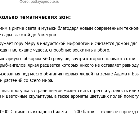
Фото: pattayapeople.ru
колько тематических зон:
и» в ритме света и музыки благодаря новым современным технол
 сады высотой до 5 метров.
ужает гору Меру в индуистской мифологии и считается домом для
одят настоящие чудеса, способные восхитить любого.
вариум с обзором 360 градусов, внутри которого плавают сотни
рыб-ангелов, яркая расцветка которых никого не оставляет равнод
изованная под место обитания первых людей на земле Адама и Евы
и растений со всего мира.
шная прогулка в стране цветов может снять стресс и усталость или
 и цветочные скульптуры, а также ароматы цветущих полей помогу
20:00. Стоимость входного билета ― 200 батов ― включает проезд 