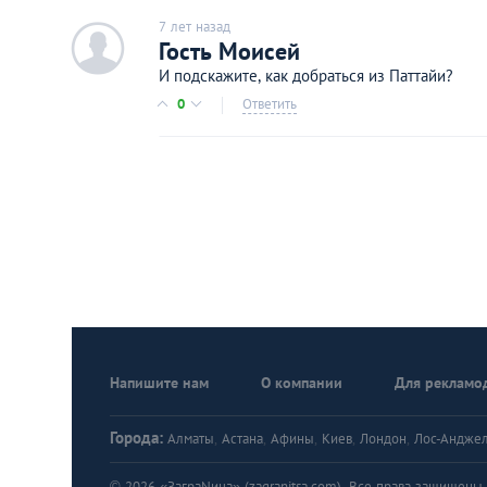
7 лет назад
c
Гость Моисей
И подскажите, как добраться из Паттайи?
0
Ответить
Напишите нам
О компании
Для рекламо
Города:
Алматы
,
Астана
,
Афины
,
Киев
,
Лондон
,
Лос-Андже
© 2026 «ЗаграNица» (zagranitsa.com). Все права защищены. A