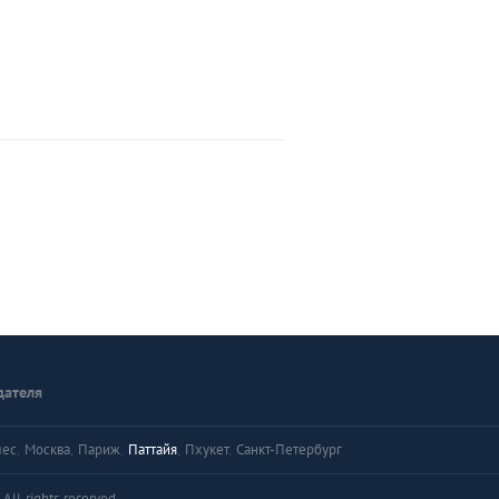
дателя
лес
,
Москва
,
Париж
,
Паттайя
,
Пхукет
,
Санкт-Петербург
ll rights reserved.