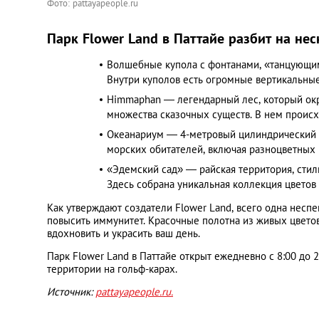
Фото: pattayapeople.ru
Парк Flower Land в Паттайе разбит на нес
Волшебные купола с фонтанами, «танцующим
Внутри куполов есть огромные вертикальные
Himmaphan — легендарный лес, который окр
множества сказочных существ. В нем происх
Океанариум ― 4-метровый цилиндрический ак
морских обитателей, включая разноцветных 
«Эдемский сад» ― райская территория, стил
Здесь собрана уникальная коллекция цветов 
Как утверждают создатели Flower Land, всего одна неспе
повысить иммунитет. Красочные полотна из живых цветов
вдохновить и украсить ваш день.
Парк Flower Land в Паттайе открыт ежедневно с 8:00 до 
территории на гольф-карах.
Источник:
pattayapeople.ru.