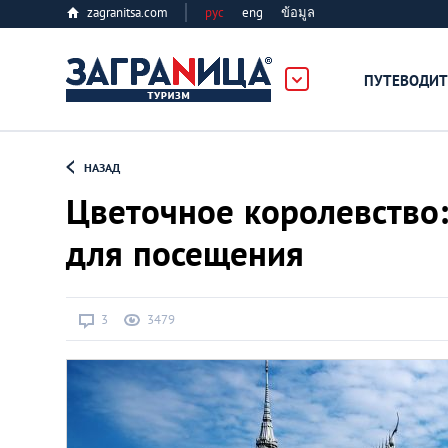
zagranitsa.com
рус
eng
ข้อมูล
ПУТЕВОДИТ
Loading...
НАЗАД
Цветочное королевство:
для посещения
Алматы
3
3479
Астана
Афины