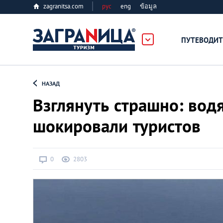
zagranitsa.com
рус
eng
ข้อมูล
ПУТЕВОДИТ
Loading...
НАЗАД
Взглянуть страшно: вод
шокировали туристов
Алматы
0
2803
Астана
Афины