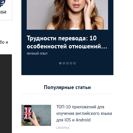
Nица
аки: как
Трудности перевода: 10
Замуж з
5 лучши
Тайланд 
бо и
цам с
особенностей отношений с
любви К
которые
лучшие 
тайками
Тайланд
Тайланд
ЛИЧНЫЙ ОПЫТ
LIFESTYLE
LIFESTYLE
LIFESTYLE
Популярные статьи
ТОП-10 приложений для
изучения английского языка
для iOS и Android
LIFESTYLE