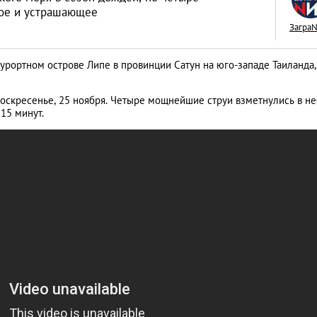
ое и устрашающее
Загра
урортном острове Липе в провинции Сатун на юго-западе Таиланда,
Межкультурные бр
воскресенье, 25 ноября. Четыре мощнейшие струи взметнулись в не
живется иностран
15 минут.
тайскими женами
LIFESTYLE