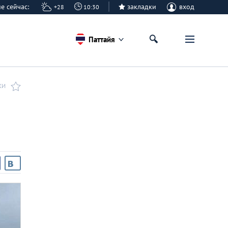
айе сейчас:
закладки
вход
+28
10:30
Паттайя
КИ