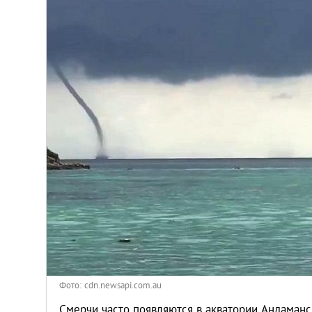
Киев
Лондон
Лос-Анджелес
Москва
Париж
Паттайя
Пхукет
Санкт-Петербург
Фото: cdn.newsapi.com.au
Смерчи часто появляются в акватории Андаманс