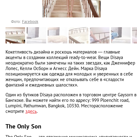
Фото:
Facebook
Кокетливость дизайна и роскошь материалов — главные
акценты в создании коллекций ready-to-wear. Вещи Disaya
неоднократно были замечены на таких звездах, как Дженнифер
Лопес, Келли Осборн и Агнесс Дейн. Марка Disaya
позиционируется как одежда для молодых и уверенных в себе
женщин, предпочитающих не отказывать себе в «сладости
фантазий и ежедневных шалостях».
Один из бутиков Disaya расположен в торговом центре Gaysorn в
Бангкоке. Вы можете найти его по адресу: 999 Ploenchit road,
Lumpini, Pathumwan, Bangkok, 10330. Месторасположение
смотрите
здесь
.
The Only Son
The Only Son — это отражение минимализма, утилитарности и