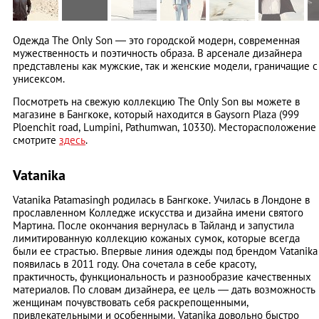
Одежда The Only Son — это городской модерн, современная
мужественность и поэтичность образа. В арсенале дизайнера
представлены как мужские, так и женские модели, граничащие с
унисексом.
Посмотреть на свежую коллекцию The Only Son вы можете в
магазине в Бангкоке, который находится в Gaysorn Plaza (999
Ploenchit road, Lumpini, Pathumwan, 10330). Месторасположение
смотрите
здесь
.
Vatanika
Vatanika Patamasingh родилась в Бангкоке. Училась в Лондоне в
прославленном Колледже искусства и дизайна имени святого
Мартина. После окончания вернулась в Тайланд и запустила
лимитированную коллекцию кожаных сумок, которые всегда
были ее страстью. Впервые линия одежды под брендом Vatanika
появилась в 2011 году. Она сочетала в себе красоту,
практичность, функциональность и разнообразие качественных
материалов. По словам дизайнера, ее цель — дать возможность
женщинам почувствовать себя раскрепощенными,
привлекательными и особенными. Vatanika довольно быстро