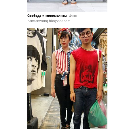
Свобода = минимализм
.
Фото:
namtanwong.blogspot.com