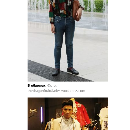
В облипон
.
Фото:
thedragonfruitdiaries.wordpress.com