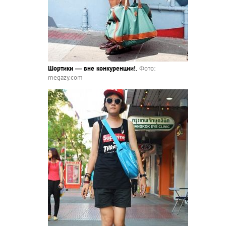
Шортики — вне конкуренции!
.
Фото:
megazy.com