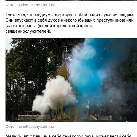
Фото: mariettepathyallen.com
Считается, что медиумы жертвуют собой ради служения людям.
Они впускают в себя духов низкого (бывших преступников) или
высокого ранга (людей королевской крови,
священнослужителей).
Фото: mariettepathyallen.com
Медиум, впустивший в себя «низкого» духа, может вести себя