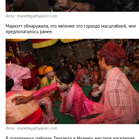
Фото: mariettepathyallen.com
Мариэтт обнаружила, что явление это гораздо масштабней, чем
предполагалось ранее.
Фото: mariettepathyallen.com
В отдаленных районах Таиланда и Мьянмы местное население