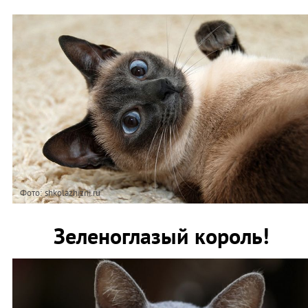
Фото: shkolazhizni.ru
Зеленоглазый король!