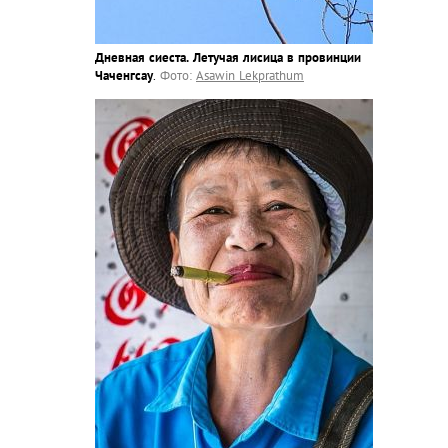
Дневная сиеста. Летучая лисица в провинции
Чаченгсау
.
Фото:
Asawin Lekprathum