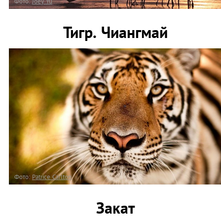
Фото:
Joey Yu
Тигр. Чиангмай
Фото:
Patrice Carlton
Закат