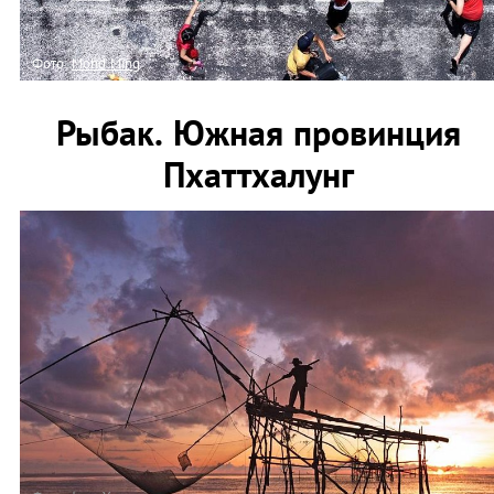
Фото:
Mohd Ming
Рыбак. Южная провинция
Пхаттхалунг