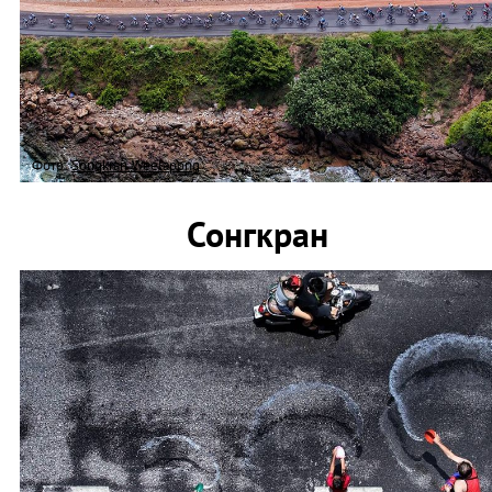
Фото:
Songkran Weelapong
Сонгкран