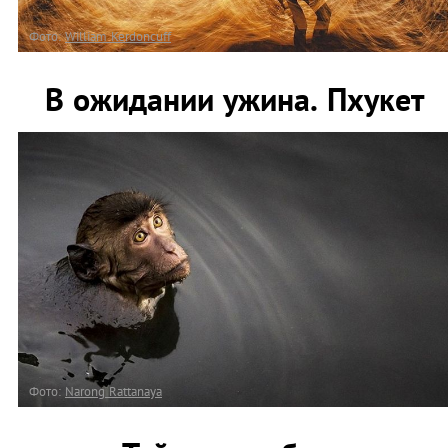
Фото:
William Kerdoncuff
В ожидании ужина. Пхукет
Фото:
Narong Rattanaya