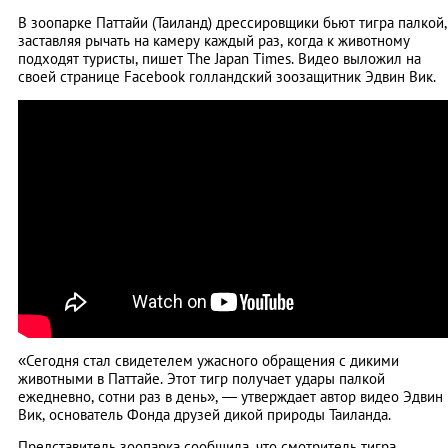
В зоопарке Паттайи (Таиланд) дрессировщики бьют тигра палкой,
заставляя рычать на камеру каждый раз, когда к животному
подходят туристы, пишет The Japan Times. Видео выложил на
своей странице Facebook голландский зоозащитник Эдвин Вик.
«Сегодня стал свидетелем ужасного обращения с дикими
животными в Паттайе. Этот тигр получает удары палкой
ежедневно, сотни раз в день», — утверждает автор видео Эдвин
Вик, основатель Фонда друзей дикой природы Таиланда.
Представитель зоопарка сообщила, что смотритель тигра