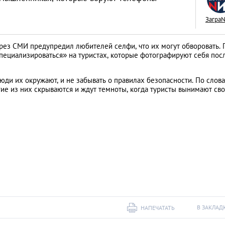
Загра
рез СМИ предупредил любителей селфи, что их могут обворовать. 
пециализироваться» на туристах, которые фотографируют себя пос
Межкультурные бр
живется иностран
юди их окружают, и не забывать о правилах безопасности. По слов
гие из них скрываются и ждут темноты, когда туристы вынимают св
тайскими женами
LIFESTYLE
В ЗАКЛАД
НАПЕЧАТАТЬ