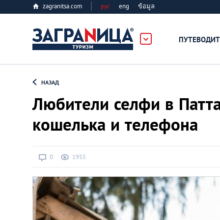
zagranitsa.com
рус
eng
ข้อมูล
ПУТЕВОДИТ
Loading...
НАЗАД
Любители селфи в Патта
кошелька и телефона
Алматы
0
1955
Астана
Афины