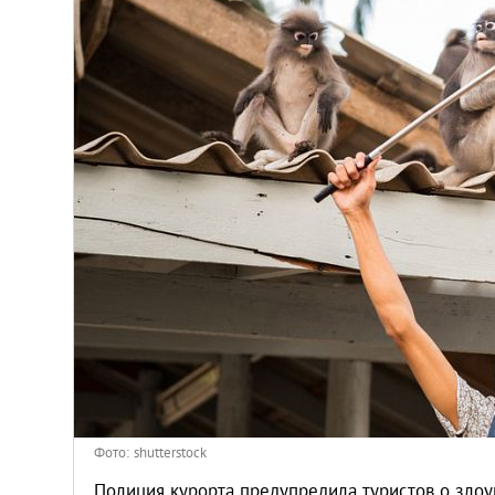
Киев
Лондон
Лос-Анджелес
Москва
Париж
Паттайя
Пхукет
Санкт-Петербург
Фото: shutterstock
Полиция курорта предупредила туристов о зло