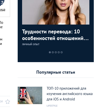
Nица
По
ле
аки: как
Трудности перевода: 10
Замуж з
5 лучши
Тайланд 
цам с
особенностей отношений с
любви К
которые
лучшие 
ам
ои
тайками
Тайланд
Тайланд
ЛИЧНЫЙ ОПЫТ
LIFESTYLE
LIFESTYLE
LIFESTYLE
Популярные статьи
ТОП-10 приложений для
изучения английского языка
для iOS и Android
КИ
LIFESTYLE