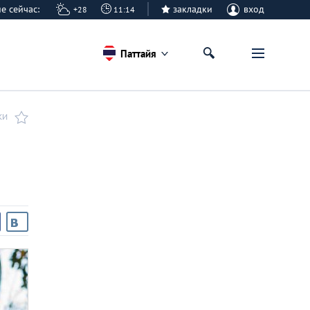
айе сейчас:
закладки
вход
+28
11:14
Паттайя
КИ