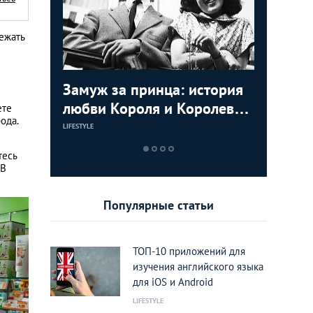
лежать
ь видео с
Замуж за принца: история
Маха Ча
Мудрост
мартышек
любви Короля и Королевы
Принцес
советов
ете
ода.
Тайланда
пригодя
LIFESTYLE
LIFESTYLE
LIFESTYLE
тесь
 В
Популярные статьи
ТОП-10 приложений для
изучения английского языка
для iOS и Android
LIFESTYLE