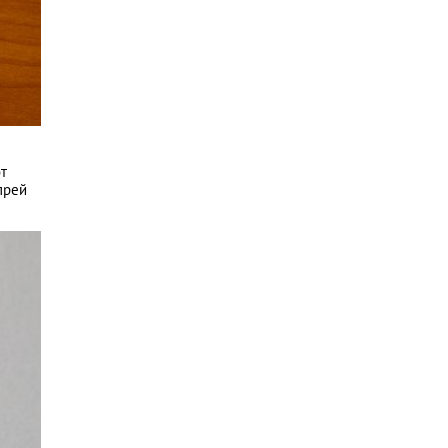
от
прей