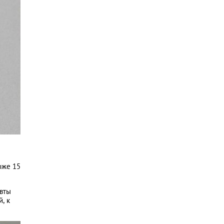
оже 15
евты
, к