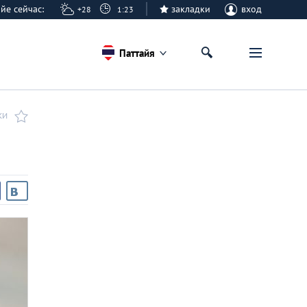
тайе сейчас:
закладки
вход
+28
1:23
Паттайя
КИ