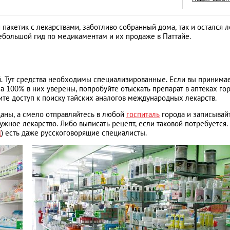
й пакетик с лекарствами, заботливо собранный дома, так и остался 
небольшой гид по медикаментам и их продаже в Паттайе.
Год обезьяны: пят
пожеланиями от 
. Тут средства необходимы специализированные. Если вы принима
а 100% в них уверены, попробуйте отыскать препарат в аптеках гор
LIFESTYLE
ите доступ к поиску тайских аналогов международных лекарств.
даны, а смело отправляйтесь в любой
госпиталь
города и записывай
ужное лекарство. Либо выписать рецепт, если таковой потребуется.
l
) есть даже русскоговорящие специалисты.