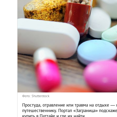
Киев
Лондон
Лос-Анджелес
Москва
Париж
Паттайя
Пхукет
Фото: Shutterstock
Санкт-Петербург
Простуда, отравление или травма на отдыхе — 
путешественнику. Портал «Заграница» подскаже
купить в Паттайе и где их найти