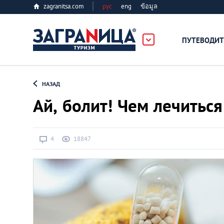
zagranitsa.com
рус
eng
ข้อมูล
ПУТЕВОДИТ
Loading...
НАЗАД
Ай, болит! Чем лечиться
4
18847
Алматы
Астана
Афины