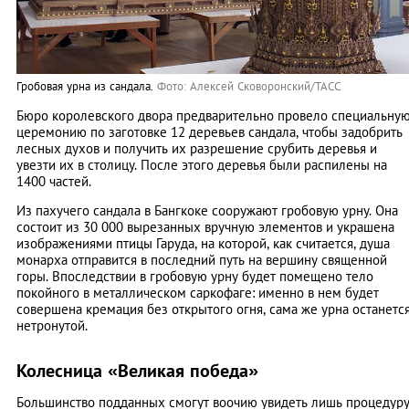
Гробовая урна из сандала.
Фото: Алексей Сковоронский/ТАСС
Бюро королевского двора предварительно провело специальну
церемонию по заготовке 12 деревьев сандала, чтобы задобрить
лесных духов и получить их разрешение срубить деревья и
увезти их в столицу. После этого деревья были распилены на
1400 частей.
Из пахучего сандала в Бангкоке сооружают гробовую урну. Она
состоит из 30 000 вырезанных вручную элементов и украшена
изображениями птицы Гаруда, на которой, как считается, душа
монарха отправится в последний путь на вершину священной
горы. Впоследствии в гробовую урну будет помещено тело
покойного в металлическом саркофаге: именно в нем будет
совершена кремация без открытого огня, сама же урна останетс
нетронутой.
Колесница «Великая победа»
Большинство подданных смогут воочию увидеть лишь процедур