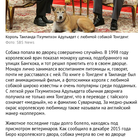
Король Таиланда Пхумипхон Адульядет с любимой собакой Тонгденг.
Фото: SBS News
Собака попала во дворец совершенно случайно. В 1998 году
королевский врач показал монарху щенка, подобранного на
улицах Бангкока, и тот решил приютить его в своем дворце.
Монарх лично занимался воспитанием питомицы и, говорят,
почти не расставался с ней. По книге о Тонгденг в Таиланде был
снят анимационный фильм, а фотоснимки короля с любимой
собакой широко известны и очень популярны среди подданных.
С легкой руки Пхумипхона Адульядета обычная дворняга
получила не только имя Тонгденг, что в переводе с тайского
означает «медный», но и фамилию Суварначад. За медно-рыжий
окрас королевскую любимицу также называли на английский
манер «коппером».
Животное последние годы долго болело, находясь под
присмотром ветеринаров. Как сообщило в декабре 2015 года
Бюро королевского двора, собака умерла во сне во дворце