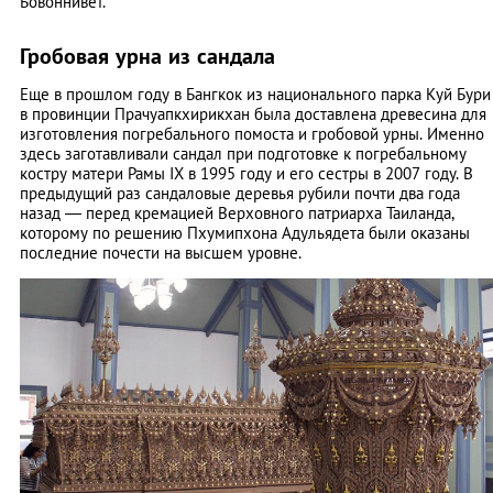
Бовоннивет.
Гробовая урна из сандала
Еще в прошлом году в Бангкок из национального парка Куй Бури
в провинции Прачуапкхирикхан была доставлена древесина для
изготовления погребального помоста и гробовой урны. Именно
здесь заготавливали сандал при подготовке к погребальному
костру матери Рамы IX в 1995 году и его сестры в 2007 году. В
предыдущий раз сандаловые деревья рубили почти два года
назад — перед кремацией Верховного патриарха Таиланда,
которому по решению Пхумипхона Адульядета были оказаны
последние почести на высшем уровне.