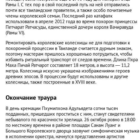
Рамы I. С тех пор в свой последний путь на ней отправились
почти все таиландские правители, а также особо почитаемые
члены королевской семьи. Последний раз катафалк
использовали в апреле 2012 года во время похорон принцессы
Петчарат Ратчасуды, единственной дочери короля Вачиравуда
(Рамы VI).
Ремонтировать королевские колесницы не для подготовки к
похоронной процессии в Таиланде считается дурным знаком,
поэтому мастерам пришлось хорошенько потрудиться, чтобы
избавить ритуальный транспорт от следов времени. Длина Пхра
Маха Пичай Ратчарот составляет 18 метров, а высота — 11,2
метра. Колесница искусно украшена изображениями героев
древних эпосов. В процессии будут использованы и другие
колесницы, также построенные в XVIII веке.
Окончание траура
В день кремации Пхумипхона Адульядета сотни тысяч
подданных, пришедших проститься с ним, станут свидетелями
небывалого по красочности зрелища. 26 октября ровно в 18:00
по местному времени в районе площади Санам Луанг и
Большого Королевского дворца зазвучит симфоническая музыка
в исполнении оркестра, начнутся представления артистов