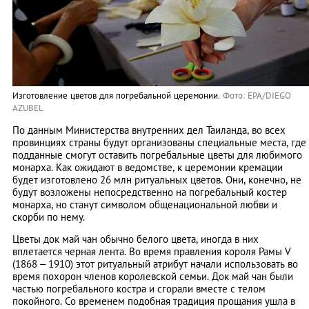
Изготовление цветов для погребальной церемонии.
Фото: EPA/DIEGO
AZUBEL
По данным Министерства внутренних дел Таиланда, во всех
провинциях страны будут организованы специальные места, где
подданные смогут оставить погребальные цветы для любимого
монарха. Как ожидают в ведомстве, к церемонии кремации
будет изготовлено 26 млн ритуальных цветов. Они, конечно, не
будут возложены непосредственно на погребальный костер
монарха, но станут символом общенациональной любви и
скорби по нему.
Цветы док май чан обычно белого цвета, иногда в них
вплетается черная лента. Во время правления короля Рамы V
(1868 – 1910) этот ритуальный атрибут начали использовать во
время похорон членов королевской семьи. Док май чан были
частью погребального костра и сгорали вместе с телом
покойного. Со временем подобная традиция прощания ушла в