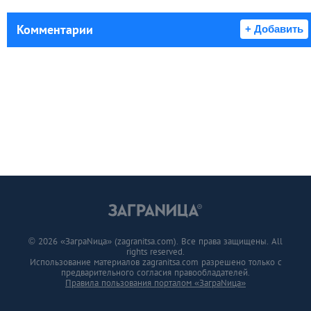
Комментарии
+ Добавить
© 2026 «ЗаграNица» (zagranitsa.com). Все права защищены. All
rights reserved.
Использование материалов zagranitsa.com разрешено только с
предварительного согласия правообладателей.
Правила пользования порталом «ЗаграNица»