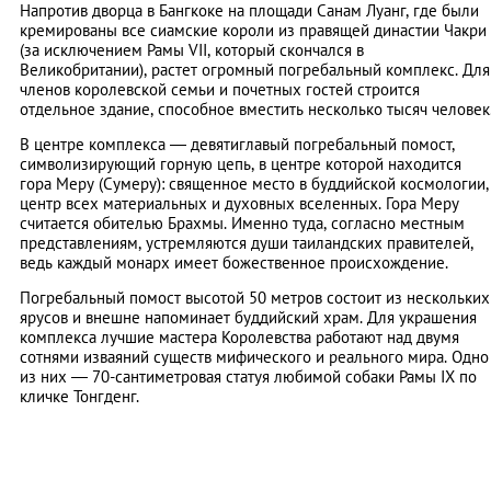
Напротив дворца в Бангкоке на площади Санам Луанг, где были
кремированы все сиамские короли из правящей династии Чакри
(за исключением Рамы VII, который скончался в
Великобритании), растет огромный погребальный комплекс. Для
членов королевской семьи и почетных гостей строится
отдельное здание, способное вместить несколько тысяч человек
В центре комплекса — девятиглавый погребальный помост,
символизирующий горную цепь, в центре которой находится
гора Меру (Сумеру): священное место в буддийской космологии,
центр всех материальных и духовных вселенных. Гора Меру
считается обителью Брахмы. Именно туда, согласно местным
представлениям, устремляются души таиландских правителей,
ведь каждый монарх имеет божественное происхождение.
Погребальный помост высотой 50 метров состоит из нескольких
ярусов и внешне напоминает буддийский храм. Для украшения
комплекса лучшие мастера Королевства работают над двумя
сотнями изваяний существ мифического и реального мира. Одно
из них — 70-сантиметровая статуя любимой собаки Рамы IX по
кличке Тонгденг.