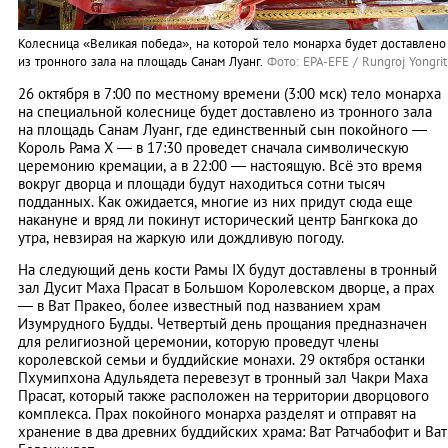
Колесница «Великая победа», на которой тело монарха будет доставлено
из тронного зала на площадь Санам Луанг.
Фото: EPA-EFE / Rungroj Yongrit
26 октября в 7:00 по местному времени (3:00 мск) тело монарха
на специальной колеснице будет доставлено из тронного зала
на площадь Санам Луанг, где единственный сын покойного —
Король Рама X — в 17:30 проведет сначала символическую
церемонию кремации, а в 22:00 — настоящую. Всё это время
вокруг дворца и площади будут находиться сотни тысяч
подданных. Как ожидается, многие из них придут сюда еще
накануне и вряд ли покинут исторический центр Бангкока до
утра, невзирая на жаркую или дождливую погоду.
На следующий день кости Рамы IX будут доставлены в тронный
зал Дусит Маха Прасат в Большом Королевском дворце, а прах
— в Ват Пракео, более известный под названием храм
Изумрудного Будды. Четвертый день прощания предназначен
для религиозной церемонии, которую проведут члены
королевской семьи и буддийские монахи. 29 октября останки
Пхумипхона Адульядета перевезут в тронный зал Чакри Маха
Прасат, который также расположен на территории дворцового
комплекса. Прах покойного монарха разделят и отправят на
хранение в два древних буддийских храма: Ват Ратчабофит и Ват