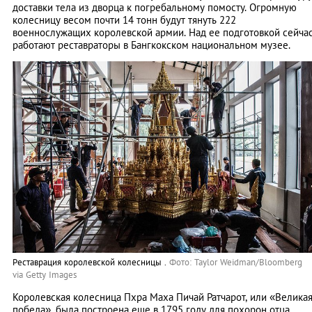
доставки тела из дворца к погребальному помосту. Огромную
колесницу весом почти 14 тонн будут тянуть 222
военнослужащих королевской армии. Над ее подготовкой сейча
работают реставраторы в Бангкокском национальном музее.
Реставрация королевской колесницы .
Фото: Taylor Weidman/Bloomberg
via Getty Images
Королевская колесница Пхра Маха Пичай Ратчарот, или «Велика
победа», была построена еще в 1795 году для похорон отца