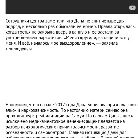
Сотрудники центра заметили, что Дана не спит четыре дня
подряд, и несколько раз обыскали ее номер. Правда открылась,
когда гостья не закрыла дверь в ванную и ее застали за
употреблением наркотиков. «Меня скрутили, вытащили всё у
меня. И всё, началось мое выздоровление», — заявила
телеведущая.
Напомним, что в начале 2017 года Дана Борисова признала свою
алко- и наркозависимость. По настоянию матери сейчас она
проходит курс реабилитации на Самуи. По словам Даны, здесь
исключено медикаментозное лечение: акцент делается на
разбор психологических причин зависимости, развитие
осознанности и самоконтроля. Главная мотивация Даны для
избавления от вредных привычек ― любовь к 9-летней дочери