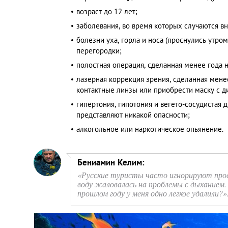
возраст до 12 лет;
заболевания, во время которых случаются вн
болезни уха, горла и носа (проснулись утро
перегородки;
полостная операция, сделанная менее года 
лазерная коррекция зрения, сделанная менее
контактные линзы или приобрести маску с 
гипертония, гипотония и вегето-сосудистая 
представляют никакой опасности;
алкогольное или наркотическое опьянение.
Бениамин Келим:
«Русские туристы часто игнорируют прос
воду жаловалась на проблемы с дыханием
прошлом году у меня одно легкое удалили?»