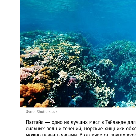
Киев
Лондон
Лос-Анджелес
Москва
Париж
Паттайя
Пхукет
Фото: Shutterstock
Санкт-Петербург
Паттайя — одно из лучших мест в Тайланде для
сильных волн и течений, морские хищники обхо
можно плавать часами. В отличие от других кур