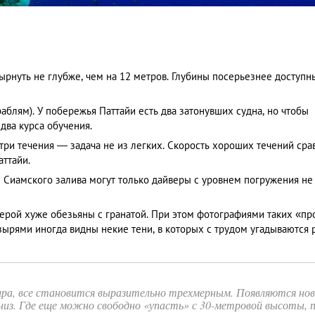
ырнуть не глубже, чем на 12 метров. Глубины посерьезнее доступн
аблям). У побережья Паттайи есть два затонувших судна, но чтобы
два курса обучения.
утри течения — задача не из легких. Скорость хороших течений ср
аттайи.
 Сиамского залива могут только дайверы с уровнем погружения не
ерой хуже обезьяны с гранатой. При этом фотографиями таких «п
зырями иногда видны некие тени, в которых с трудом угадываются 
ра, все становится выразительно трехмерным. Появляются но
низ. Где еще можно свободно «упасть» с 30-метровой высоты, 