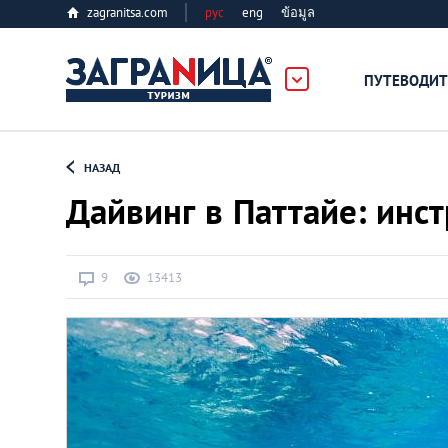
zagranitsa.com
рус
eng
ข้อมูล
ПУТЕВОДИТ
Loading...
НАЗАД
Дайвинг в Паттайе: инс
9
13413
Алматы
Астана
Афины