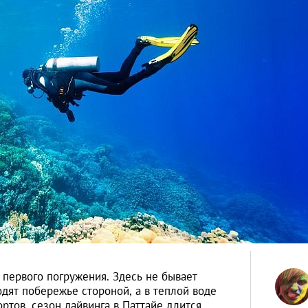
 первого погружения. Здесь не бывает
дят побережье стороной, а в теплой воде
ортов, сезон дайвинга в Паттайе длится