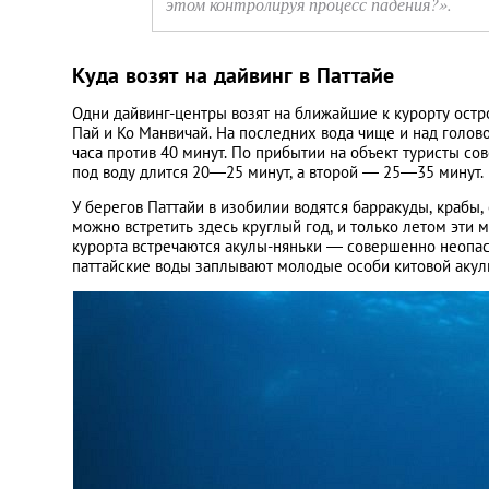
этом контролируя процесс падения?».
Куда возят на дайвинг в Паттайе
Одни дайвинг-центры возят на ближайшие к курорту остро
Пай и Ко Манвичай. На последних вода чище и над голово
часа против 40 минут. По прибытии на объект туристы со
под воду длится 20—25 минут, а второй — 25—35 минут.
У берегов Паттайи в изобилии водятся барракуды, крабы,
можно встретить здесь круглый год, и только летом эти 
курорта встречаются акулы-няньки — совершенно неопас
паттайские воды заплывают молодые особи китовой акул