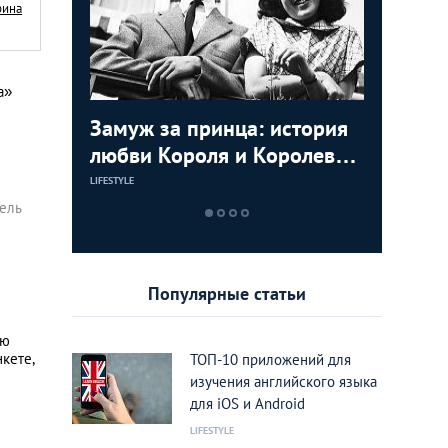
рина
а»
ь видео с
Замуж за принца: история
Маха Ча
Мудрост
мартышек
любви Короля и Королевы
Принцес
советов
Тайланда
пригодя
LIFESTYLE
LIFESTYLE
LIFESTYLE
ель
Популярные статьи
ую
нкете,
ТОП-10 приложений для
изучения английского языка
для iOS и Android
LIFESTYLE