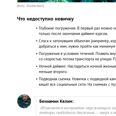
Фото: Shutterstock
Что недоступно новичку
Глубокие погружения. В первый раз можно н
только после окончания дайвинг-курсов.
Спуск к затонувшим объектам (например, кор
добраться к ним, нужно пройти как минимум 
Погружения в условиях течений. Плавать вн
со скоростью потока транспорта на улицах П
Ночной дайвинг. Насладиться ночной жизнью
меньше второго.
Подводная съемка. Новичок с подводной кам
кишат все социальные сети. На снимках с пу
Бениамин Келим:
«Изменяется восприятие окружающего ми
векторы свободного движения — вверх и в