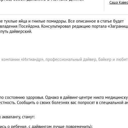
Саша Каве
тухлые яйца и гнилые помидоры. Все описанное в статье будет
во владения Посейдона. Консультировал редакцию портала «Заграниц
путь дайверский.
Год обезьяны: пят
пожеланиями от 
LIFESTYLE
 компании «Ихтиандр», профессиональный дайвер, байкер и любит
по состоянию здоровья. Однако в дайвинг-центре никто медицинск
естность. Сообщить о своих болезнях вас попросят в специальной а
аквалангу, станут:
ись о ребенке, с дайвингом лучше повременить);