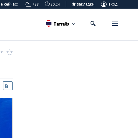
айе сейчас:
закладки
вход
+28
20:24
Паттайя
КИ