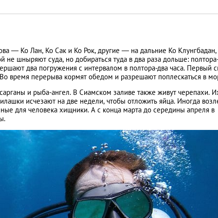
ва — Ко Лан, Ко Сак и Ко Рок, другие — на дальние Ко Клунгбадан,
й не шныряют суда, но добираться туда в два раза дольше: полтора
вершают два погружения с интервалом в полтора-два часа. Первый с
 Во время перерыва кормят обедом и разрешают поплескаться в мо
 сарганы и рыба-ангел. В Сиамском заливе также живут черепахи. И
милашки исчезают на две недели, чтобы отложить яйца. Иногда возл
ные для человека хищники. А с конца марта до середины апреля в
ы.