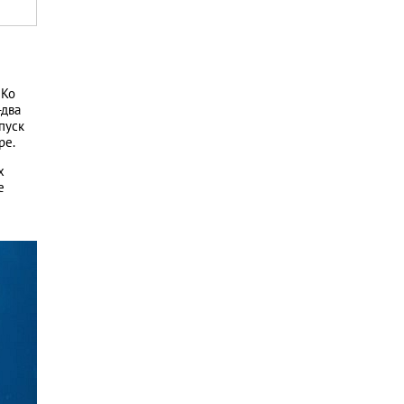
 Ко
-два
пуск
ре.
х
е