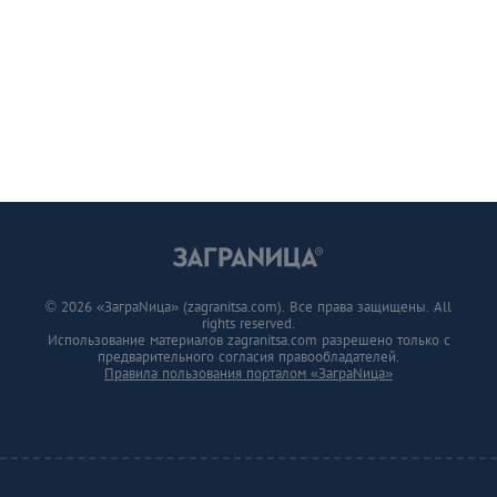
© 2026 «ЗаграNица» (zagranitsa.com). Все права защищены. All
rights reserved.
Использование материалов zagranitsa.com разрешено только с
предварительного согласия правообладателей.
Правила пользования порталом «ЗаграNица»