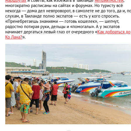
маршрутах
и советы, как избежать в Таиланде
неприятностей
,
многократно расписаны на сайтах и форумах. Но туристу всё
некогда — дома дел невпроворот, в самолете не до того, да и, п
слухам, в Таиланде полно экспатов — есть у кого спросить.
«Пренебрегаешь знаниями — готовь кошелек», — шепчут,
радостно потирая руки, дельцы и «помогалы». А у экспатов
начинает дергаться левый глаз от очередного «
Как добраться до
Ко Лана?
».