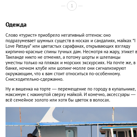
1
Одежда
Слово «турист» приобрело негативный оттенок: оно
подразумевает шумных существ в носках и сандалиях, майках “I
Love Pattaya” или цветастых сарафанах, открывающих взгляду
кирпично-красные спины тучных дам. Несмотря на жару, этикет 
Таиланде никто не отменял, а потому шорты и шлепанцы
уместны только на пляжах и морских экскурсиях. На почте же, в
банке, ночном клубе или шопинг-молле они сигнализируют
окружающим, что к вам стоит относиться по-особенному.
Снисходительно-сдержанно.
Ну и вишенка на торте — перемещение по городу в купальнике,
максимум с накинутой сверху майкой. И конечно, аксессуары —
всё семейное золото или хотя бы цветок в волосах.