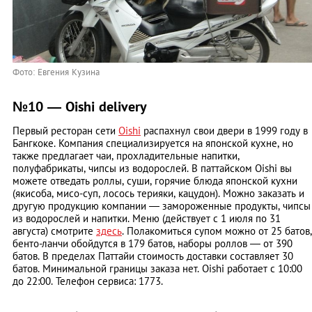
Фото: Евгения Кузина
№10 — Oishi delivery
Первый ресторан сети
Oishi
распахнул свои двери в 1999 году в
Бангкоке. Компания специализируется на японской кухне, но
также предлагает чаи, прохладительные напитки,
полуфабрикаты, чипсы из водорослей. В паттайском Oishi вы
можете отведать роллы, суши, горячие блюда японской кухни
(якисоба, мисо-суп, лосось терияки, кацудон). Можно заказать и
другую продукцию компании — замороженные продукты, чипсы
из водорослей и напитки. Меню (действует с 1 июля по 31
августа) смотрите
здесь
. Полакомиться супом можно от 25 батов,
бенто-ланчи обойдутся в 179 батов, наборы роллов — от 390
батов. В пределах Паттайи стоимость доставки составляет 30
батов. Минимальной границы заказа нет.
Oishi работает с 10:00
до 22:00. Телефон сервиса: 1773.