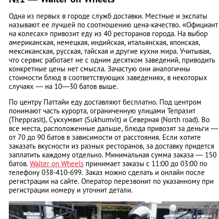
Одна из первых в городе служб доставки. Местные и экспаты
называют ее лучшей по соотношению цена-качество. «Официант
на колесах» привозит еду из 40 ресторанов города. На выбор
американская, немецкая, индийская, итальянская, японская,
мексиканская, русская, тайская и другие кухни мира. Учитывая,
что сервис работает не с одним десятком заведений, приводить
конкретные цены нет смысла. Зачастую они аналогичны
стоимости блюд в соответствующих заведениях, в некоторых
случаях — на 10—30 батов выше.
По центру Паттайи еду доставляют бесплатно. Под центром
понимают часть курорта, ограниченную улицами Тепразит
(Thepprasit), Сукхумвит (Sukhumvit) и Северная (North road). Во
все места, расположенные дальше, блюда привозят за деньги —
от 70 до 90 батов в зависимости от расстояния. Если хотите
заказать вкусности из разных ресторанов, за доставку придется
заплатить каждому отдельно. Минимальная сумма заказа — 150
батов.
Waiter оn Wheels
принимает заказы с 11:00 до 03:00 по
телефону 038-410-699. Заказ можно сделать и онлайн после
регистрации на сайте. Оператор перезвонит по указанному при
регистрации номеру и уточнит детали.