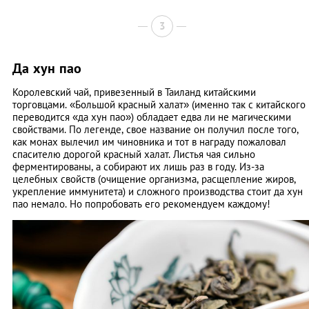
3
Да хун пао
Королевский чай, привезенный в Таиланд китайскими
торговцами. «Большой красный халат» (именно так с китайского
переводится «да хун пао») обладает едва ли не магическими
свойствами. По легенде, свое название он получил после того,
как монах вылечил им чиновника и тот в награду пожаловал
спасителю дорогой красный халат. Листья чая сильно
ферментированы, а собирают их лишь раз в году. Из-за
целебных свойств (очищение организма, расщепление жиров,
укрепление иммунитета) и сложного производства стоит да хун
пао немало. Но попробовать его рекомендуем каждому!