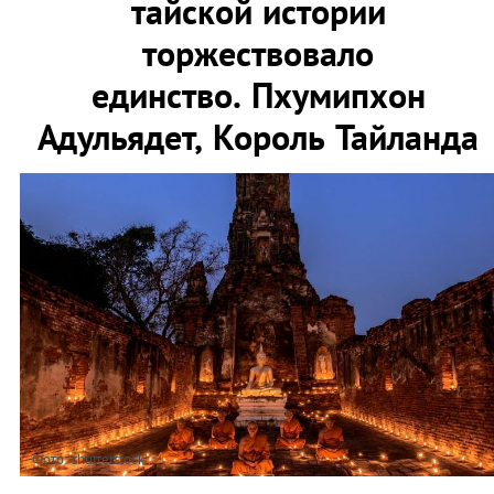
тайской истории
торжествовало
единство. Пхумипхон
Адульядет, Король Тайланда
Фото: shutterstock