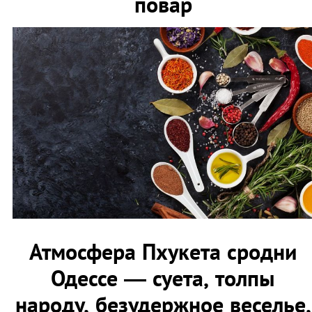
повар
Атмосфера Пхукета сродни
Одессе — суета, толпы
народу, безудержное веселье,