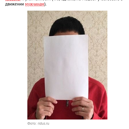
движении
мужчинам
).
Фото: ridus.ru