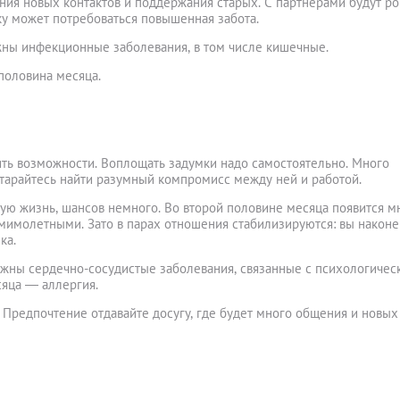
ния новых контактов и поддержания старых. С партнерами будут ро
ку может потребоваться повышенная забота.
ны инфекционные заболевания, в том числе кишечные.
половина месяца.
ить возможности. Воплощать задумки надо самостоятельно. Много
старайтесь найти разумный компромисс между ней и работой.
чную жизнь, шансов немного. Во второй половине месяца появится м
 мимолетными. Зато в парах отношения стабилизируются: вы наконе
ка.
жны сердечно-сосудистые заболевания, связанные с психологичес
сяца ― аллергия.
 Предпочтение отдавайте досугу, где будет много общения и новых