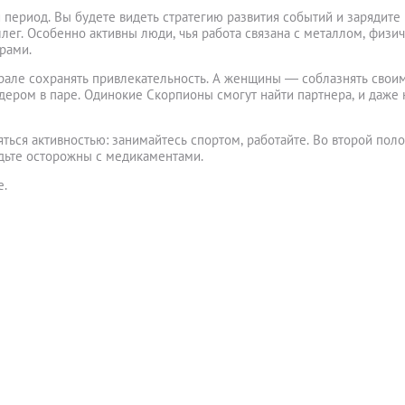
период. Вы будете видеть стратегию развития событий и зарядите
лег. Особенно активны люди, чья работа связана с металлом, физи
рами.
рале сохранять привлекательность. А женщины ― соблазнять свои
ром в паре. Одинокие Скорпионы смогут найти партнера, и даже 
ться активностью: занимайтесь спортом, работайте. Во второй пол
удьте осторожны с медикаментами.
е.