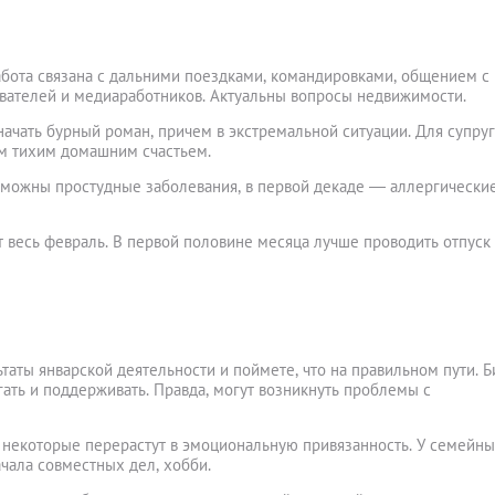
абота связана с дальними поездками, командировками, общением с
авателей и медиаработников. Актуальны вопросы недвижимости.
чать бурный роман, причем в экстремальной ситуации. Для супру
м тихим домашним счастьем.
зможны простудные заболевания, в первой декаде — аллергически
 весь февраль. В первой половине месяца лучше проводить отпуск 
таты январской деятельности и поймете, что на правильном пути. Б
ать и поддерживать. Правда, могут возникнуть проблемы с
некоторые перерастут в эмоциональную привязанность. У семейны
ачала совместных дел, хобби.