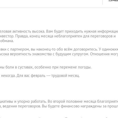
еловая активность высока. Вам будет приходить нужная информаци
Межкультурные бр
нвестор. Правда, конец месяца неблагоприятен для переговоров и
живется иностран
 обмана.
тайскими женами
LIFESTYLE
ки с партнером, вы наконец-то обо всём договоритесь. У одиноки
ысока вероятность знакомства с будущим супругом. Отношения мог
ны боли в суставах, особенно при перемене погоды.
 некогда. Для вас февраль — трудовой месяц.
иативы и упорно работать. Во второй половине месяца благоприят
, ведения переговоров. Вы будете финансово награждены за прош