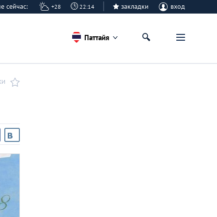
айе сейчас:
закладки
вход
+28
22:14
Паттайя
КИ