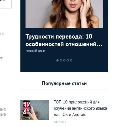
я и
аки: как
Трудности перевода: 10
Замуж з
5 лучши
Тайланд 
цам с
особенностей отношений с
любви К
которые
лучшие 
тайками
Тайланд
Тайланд
ЛИЧНЫЙ ОПЫТ
LIFESTYLE
LIFESTYLE
LIFESTYLE
х
ут
Популярные статьи
ТОП-10 приложений для
изучения английского языка
ные
лые
для iOS и Android
LIFESTYLE