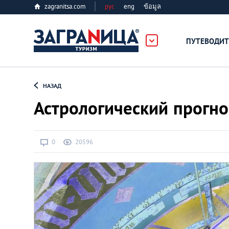
zagranitsa.com
рус
eng
ข้อมูล
ПУТЕВОДИТ
Loading...
НАЗАД
Астрологический прогно
0
20596
Алматы
Астана
Афины