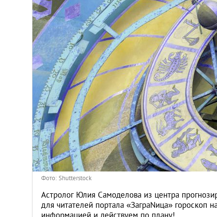
Киев
Лондон
Лос-Анджелес
Москва
Париж
Паттайя
Пхукет
Фото: Shutterstock
Санкт-Петербург
Астролог Юлия Самоделова из центра прогнози
для читателей портала «ЗаграNица» гороскоп н
информацией и действуем по плану!