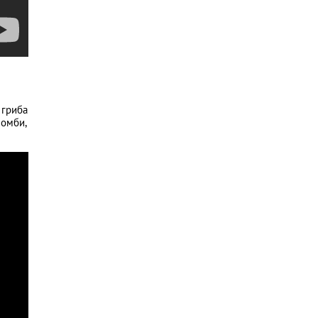
 гриба
зомби,