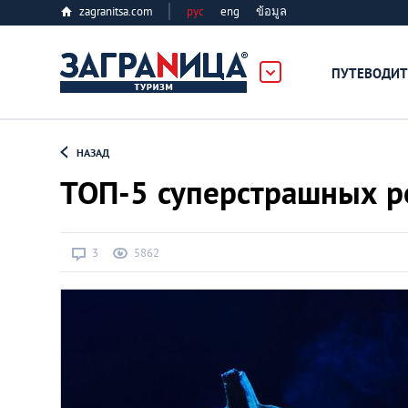
zagranitsa.com
рус
eng
ข้อมูล
ПУТЕВОДИТ
Loading...
НАЗАД
ТОП-5 суперстрашных р
3
5862
Алматы
Астана
Афины