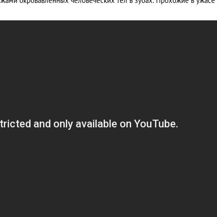
яжами окровавленных человеческих тел в зубах. Прохожие в ужасе