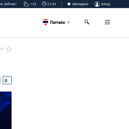
айе сейчас:
закладки
вход
+28
23:45
Паттайя
КИ