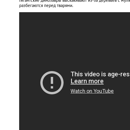
Гигантские динозавры выскакивают из-за деревьев с мул
разбегаются перед тварями.