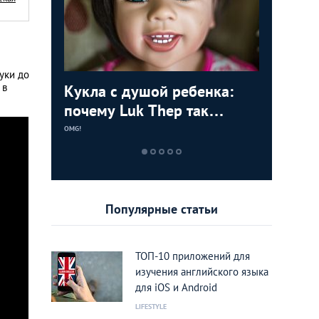
уки до
 в
 тайки:
Кукла с душой ребенка:
Призрач
Риск и 
5 чудес
ти
почему Luk Thep так
до Патт
бои в Т
братьев
ией
популярны среди тайцев
война б
OMG!
OMG!
OMG!
OMG!
Популярные статьи
ТОП-10 приложений для
изучения английского языка
для iOS и Android
LIFESTYLE