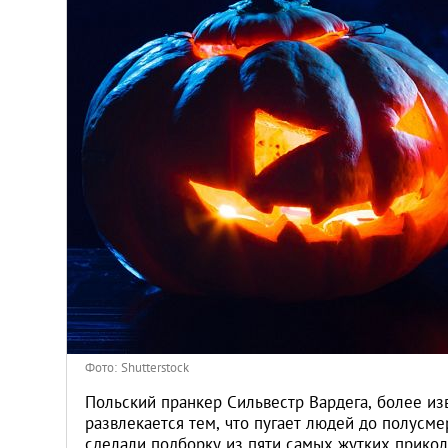
Киев
Лондон
Лос-Анджелес
Москва
Париж
Паттайя
Пхукет
Фото: Shutterstock
Санкт-Петербург
Польский пранкер Сильвестр Вардега, более из
развлекается тем, что пугает людей до полусме
сделали подборку из пяти самых жутких прикол