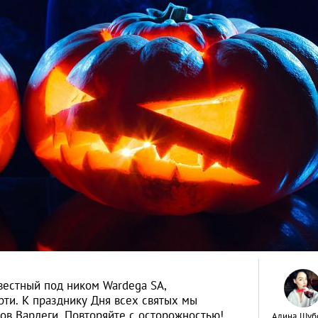
вестный под ником Wardega SA,
рти. К празднику Дня всех святых мы
ов Вардеги. Повторяйте с осторожностью!
Алина Шуб