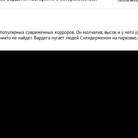
популярных современных хорроров. Он молчалив, высок и у него р
никто не найдет. Вардега пугает людей Слендерменом на парковке,
Месть отвергнутой
как отказ в близос
обернулся трагед
OMG!