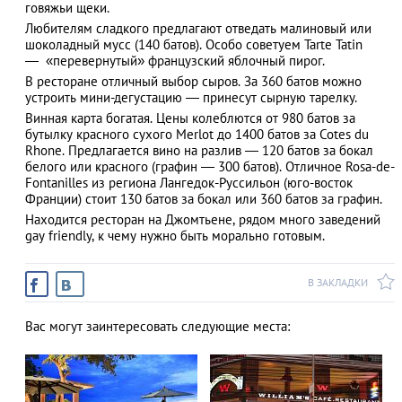
говяжьи щеки.
Любителям сладкого предлагают отведать малиновый или
шоколадный мусс (140 батов). Особо советуем Tarte Tatin
—
«перевернутый»
французский яблочный пирог.
В ресторане отличный выбор сыров. За 360 батов можно
устроить мини-дегустацию — принесут сырную тарелку.
Винная карта богатая. Цены колеблются от 980 батов за
бутылку красного сухого Merlot до 1400 батов за Cotes du
Rhone. Предлагается вино на разлив — 120 батов за бокал
белого или красного (графин — 300 батов). Отличное Rosa-de-
Fontanilles из региона Лангедок-Руссильон (юго-восток
Франции) стоит 130 батов за бокал или 360 батов за графин.
Находится ресторан на Джомтьене, рядом много заведений
gay friendly, к чему нужно быть морально готовым.
В ЗАКЛАДКИ
Вас могут заинтересовать следующие места: