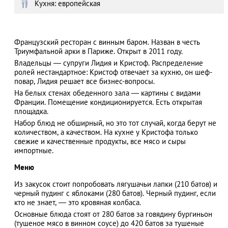
Кухня: европейская
Французский ресторан с винным баром. Назван в честь
АЗАД
Триумфальной арки в Париже. Открыт в 2011 году.
Владельцы — супруги Лидия и Кристоф. Распределение
ролей нестандартное: Кристоф отвечает за кухню, он шеф-
повар, Лидия решает все бизнес-вопросы.
На белых стенах обеденного зала — картины с видами
Франции. Помещение кондиционируется. Есть открытая
площадка.
Набор блюд не обширный, но это тот случай, когда берут не
количеством, а качеством. На кухне у Кристофа только
свежие и качественные продукты, все мясо и сыры
импортные.
Меню
Из закусок стоит попробовать лягушачьи лапки (210 батов) и
черный пудинг с яблоками (280 батов). Черный пудинг, если
кто не знает, — это кровяная колбаса.
Основные блюда стоят от 280 батов за говядину бургиньон
(тушеное мясо в винном соусе) до 420 батов за тушеные