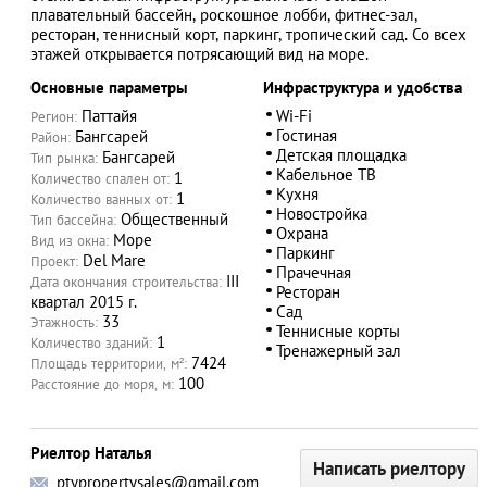
плавательный бассейн, роскошное лобби, фитнес-зал,
ресторан, теннисный корт, паркинг, тропический сад. Со всех
этажей открывается потрясающий вид на море.
Основные параметры
Инфраструктура и удобства
АЗАД
Паттайя
Wi-Fi
Регион:
Гостиная
Бангсарей
Район:
Детская площадка
Бангсарей
Тип рынка:
Кабельное ТВ
1
Количество спален от:
Кухня
1
Количество ванных от:
Новостройка
Общественный
Тип бассейна:
Охрана
Море
Вид из окна:
Паркинг
Del Mare
Проект:
Прачечная
III
Дата окончания строительства:
Ресторан
квартал 2015 г.
Сад
33
Этажность:
Теннисные корты
1
Количество зданий:
Тренажерный зал
7424
Площадь территории, м²:
100
Расстояние до моря, м:
Риелтор Наталья
Написать риелтору
ptypropertysales@gmail.com