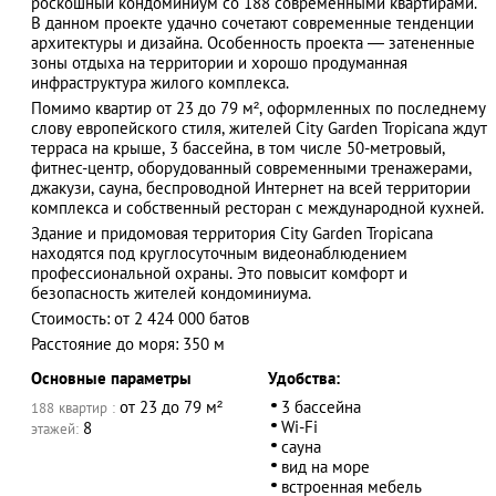
роскошный кондоминиум со 188 современными квартирами.
В данном проекте удачно сочетают современные тенденции
архитектуры и дизайна. Особенность проекта — затененные
зоны отдыха на территории и хорошо продуманная
инфраструктура жилого комплекса.
АЗАД
Помимо квартир от 23 до 79 м², оформленных по последнему
слову европейского стиля, жителей City Garden Tropicana ждут
терраса на крыше, 3 бассейна, в том числе 50-метровый,
фитнес-центр, оборудованный современными тренажерами,
джакузи, сауна, беспроводной Интернет на всей территории
комплекса и собственный ресторан с международной кухней.
Здание и придомовая территория City Garden Tropicana
находятся под круглосуточным видеонаблюдением
профессиональной охраны. Это повысит комфорт и
безопасность жителей кондоминиума.
Стоимость: от 2 424 000 батов
Расстояние до моря: 350 м
Основные параметры
Удобства:
от 23 до 79 м²
3 бассейна
188 квартир :
Wi-Fi
8
этажей:
cауна
вид на море
встроенная мебель