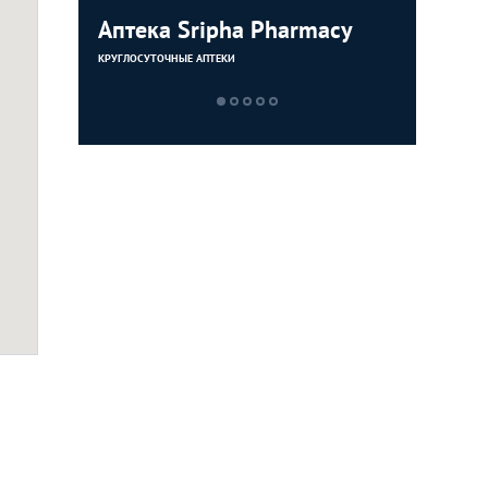
ang
Аптека Sripha Pharmacy
Аптека 
Аптека 
Аптека 
КРУГЛОСУТОЧНЫЕ АПТЕКИ
АПТЕКИ
АПТЕКИ
АПТЕКИ