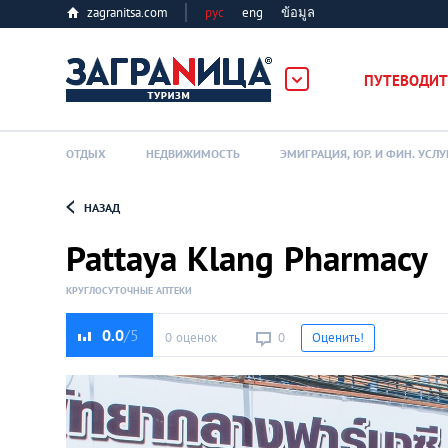
zagranitsa.com
рус
eng
ข้อมูล
ПУТЕВОДИТ
ОТДЫХ
НЕДВИЖИМОСТЬ
ЭМИГРАЦИЯ, ЮР. И ФИН. УСЛУ
НАЗАД
Loading...
Pattaya Klang Pharmacy
КРУГЛОСУТОЧНЫЕ АПТЕКИ
0.0
0 оценок
0
Оценить!
Алматы