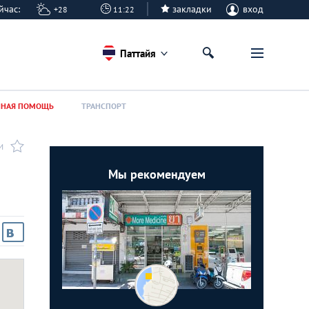
сейчас:
закладки
вход
+28
11:22
Паттайя
ННАЯ ПОМОЩЬ
ТРАНСПОРТ
И
Мы рекомендуем