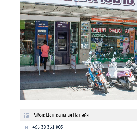
Астана
Афины
Киев
Лондон
Лос-Анджелес
Москва
Париж
Район: Центральная Паттайя
Паттайя
+66 38 361 803
Пхукет