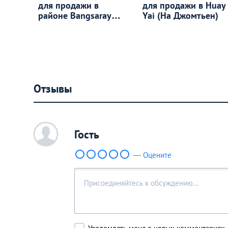
для продажи в
для продажи в Huay
районе Bangsaray
Yai (На Джомтьен)
(На Джомтьен)
Отзывы
c
Гость
— Оцените