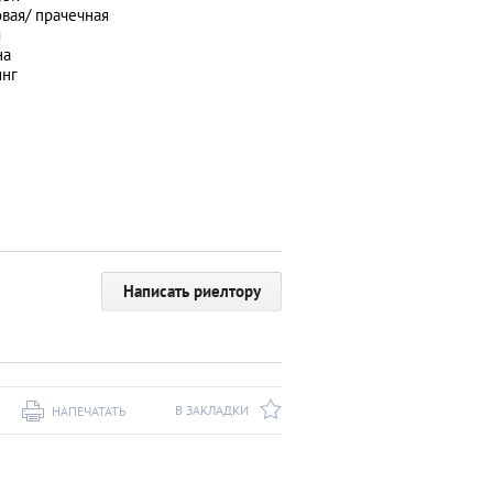
вая/ прачечная
я
на
инг
Написать риелтору
В ЗАКЛАДКИ
НАПЕЧАТАТЬ