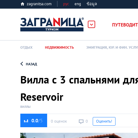
zagranitsa.com
рус
eng
ข้อมูล
ПУТЕВОДИТ
ОТДЫХ
НЕДВИЖИМОСТЬ
ЭМИГРАЦИЯ, ЮР. И ФИН. УСЛУ
НАЗАД
Loading...
Вилла с 3 спальнями дл
Reservoir
ВИЛЛЫ
0.0
0 оценок
0
Оценить!
Алматы