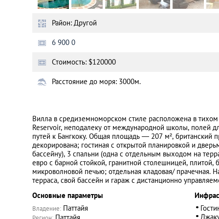
Район: Другой
Санкт-Петербург
6 900 0
Стоимость: $120000
Расстояние до моря: 3000м.
Вилла в средиземноморском стиле расположена в тихом
Reservoir, неподалеку от международной школы, полей д
путей к Бангкоку. Общая площадь — 207 м², британский п
декорирована; гостиная с открытой планировкой и дверьми
бассейну), 3 спальни (одна с отдельным выходом на террас
евро с барной стойкой, гранитной столешницей, плитой,
микроволновой печью; отдельная кладовая/ прачечная. Н
терраса, свой бассейн и гараж с дистанционно управляем
Основные параметры
Инфрас
Паттайя
Гости
Владение:
Джак
Паттайя
Регион: