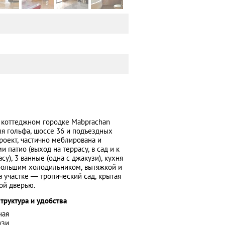
 коттеджном городке Mabprachan
ля гольфа, шоссе 36 и подъездных
роект, частично меблирована и
 патио (выход на террасу, в сад и к
у), 3 ванные (одна с джакузи), кухня
 большим холодильником, вытяжкой и
а участке — тропический сад, крытая
ой дверью.
труктура и удобства
ная
узи