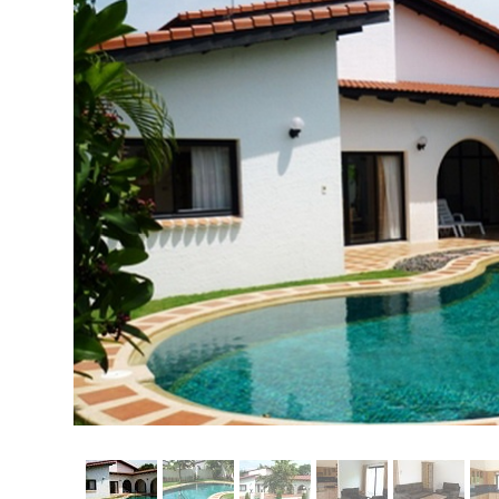
Астана
Афины
Киев
Лондон
Лос-Анджелес
Москва
Париж
Паттайя
Пхукет