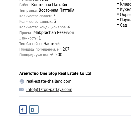
Кладо
Восточная Паттайя
Район:
Кухн
Восточная Паттайя
Тип рынка:
Охра
3
Количество спален:
Парк
3
Количество ванных:
Сад
4
Количество кондиционеров:
Mabprachan Reservoir
Проект:
1
Этажность:
Частный
Тип бассейна:
207
Площадь помещения, м²:
500
Площадь участка, м²:
Агентство One Stop Real Estate Co Ltd
real-estate-thailand.com
info@1stop-pattaya.com