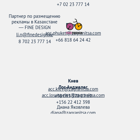
+7 02 23 777 14
Партнер по размещению
рекламы в Казахстане
Пхукет
—
FINE DESIGN
acc.phuket@zagranitsa.com
li.n@finedesign.kz
+66 818 64 24 42
8 702 23 777 14
Киев
Лос-Анджелес
acc.kiev@zagranitsa.com
acc.losangeles@zagranitsa.com
+38 093 578 07 69
+156 22 412 398
Диана Яковлева
diana@zagranitsa.com
+38 095 158 52 20