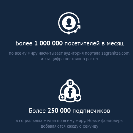
каталог застройщиков и
агентств недвижимости (более
15 стран)
аналитические статьи
интервью с экспертами
Более
1 000 000
посетителей в месяц
по всему миру насчитывает аудитория портала
zagranitsa.com
,
и эта цифра постоянно растет
Более
250 000
подписчиков
в социальных медиа по всему миру. Новые фолловеры
добавляются каждую секунду