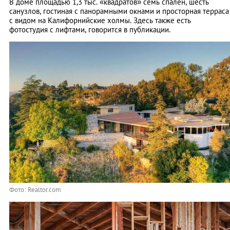
В доме площадью 1,3 тыс. «квадратов» семь спален, шесть
санузлов, гостиная с панорамными окнами и просторная терраса
с видом на Калифорнийские холмы. Здесь также есть
фотостудия с лифтами, говорится в публикации.
Фото: Realtor.com