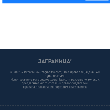
© 2026 «ЗаграNица» (zagranitsa.com). Все права защищены. All
rights reserved.
Использование материалов zagranitsa.com разрешено только с
предварительного согласия правообладателей.
Правила пользования порталом «ЗаграNица»