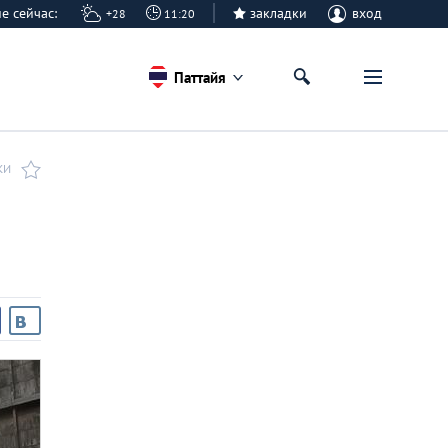
айе сейчас:
закладки
вход
+28
11:20
Паттайя
КИ