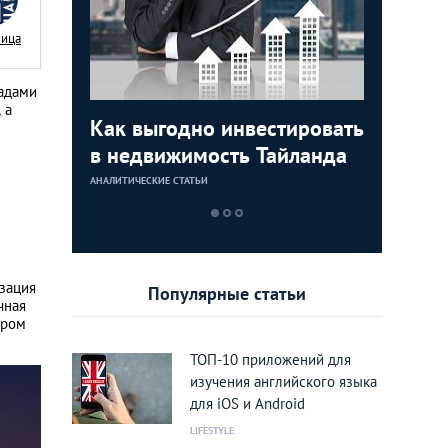
Nица
садами
 а
ифы на
Как выгодно инвестировать
10 идей
в
в недвижимость Тайланда
бизнеса
АНАЛИТИЧЕСКИЕ СТАТЬИ
АНАЛИТИЧЕСКИЕ 
изация
Популярные статьи
чная
тром
ТОП-10 приложений для
изучения английского языка
для iOS и Android
LIFESTYLE