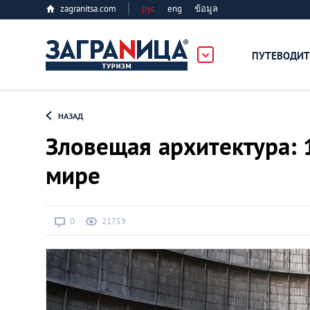
zagranitsa.com
рус
eng
ข้อมูล
ПУТЕВОДИТ
Loading...
НАЗАД
Зловещая архитектура: 
мире
Алматы
0
21759
Астана
Афины