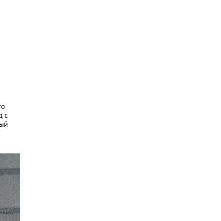
го
д с
ный