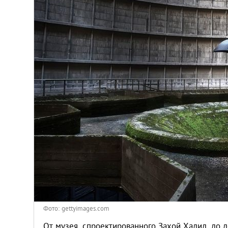
Киев
Лондон
Лос-Анджелес
Москва
Париж
Паттайя
Пхукет
Санкт-Петербург
Фото: gettyimages.com
От музея, спроектированного Захой Хадид, до