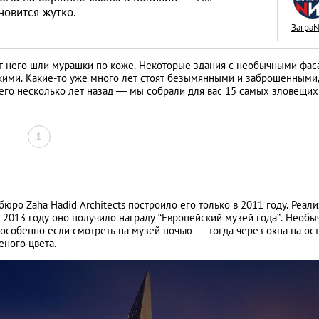
новится жутко.
Загра
от него шли мурашки по коже. Некоторые здания с необычными фа
ими. Какие-то уже много лет стоят безымянными и заброшенными,
Сетевые игры: тар
го несколько лет назад — мы собрали для вас 15 самых зловещих
3G и 4G Интернет 
Тайланде
АНАЛИТИЧЕСКИЕ СТАТЬИ
1
ро Zaha Hadid Architects построило его только в 2011 году. Реал
 2013 году оно получило награду “Европейский музей года”. Необы
 особенно если смотреть на музей ночью — тогда через окна на ос
ного цвета.