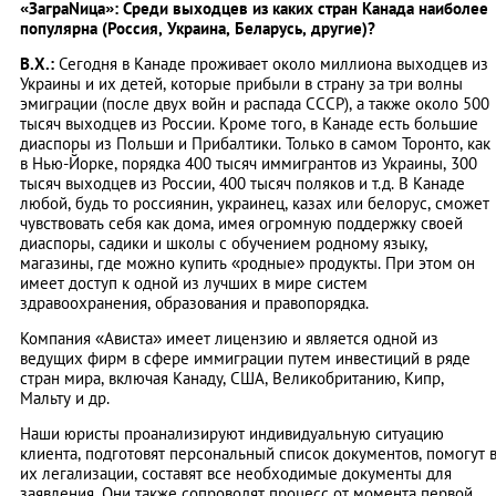
«ЗаграNица»: Среди выходцев из каких стран Канада наиболее
популярна (Россия, Украина, Беларусь, другие)?
В.Х.:
Сегодня в Канаде проживает около миллиона выходцев из
Украины и их детей, которые прибыли в страну за три волны
эмиграции (после двух войн и распада СССР), а также около 500
тысяч выходцев из России. Кроме того, в Канаде есть большие
диаспоры из Польши и Прибалтики. Только в самом Торонто, как
в Нью-Йорке, порядка 400 тысяч иммигрантов из Украины, 300
тысяч выходцев из России, 400 тысяч поляков и т.д. В Канаде
любой, будь то россиянин, украинец, казах или белорус, сможет
чувствовать себя как дома, имея огромную поддержку своей
диаспоры, садики и школы с обучением родному языку,
магазины, где можно купить «родные» продукты. При этом он
имеет доступ к одной из лучших в мире систем
здравоохранения, образования и правопорядка.
Компания «Ависта» имеет лицензию и является одной из
ведущих фирм в сфере иммиграции путем инвестиций в ряде
стран мира, включая Канаду, США, Великобританию, Кипр,
Мальту и др.
Наши юристы проанализируют индивидуальную ситуацию
клиента, подготовят персональный список документов, помогут 
их легализации, составят все необходимые документы для
заявления. Они также сопроводят процесс от момента первой