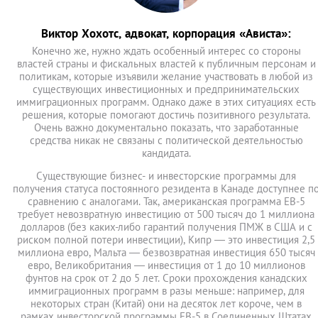
Виктор Хохотс, адвокат, корпорация «Ависта»:
Конечно же, нужно ждать особенный интерес со стороны
властей страны и фискальных властей к публичным персонам и
политикам, которые изъявили желание участвовать в любой из
существующих инвестиционных и предпринимательских
иммиграционных программ. Однако даже в этих ситуациях есть
решения, которые помогают достичь позитивного результата.
Очень важно документально показать, что заработанные
средства никак не связаны с политической деятельностью
кандидата.
Существующие бизнес- и инвесторские программы для
получения статуса постоянного резидента в Канаде доступнее п
сравнению с аналогами. Так, американская программа ЕВ-5
требует невозвратную инвестицию от 500 тысяч до 1 миллиона
долларов (без каких-либо гарантий получения ПМЖ в США и с
риском полной потери инвестиции), Кипр — это инвестиция 2,5
миллиона евро, Мальта — безвозвратная инвестиция 650 тысяч
евро, Великобритания — инвестиция от 1 до 10 миллионов
фунтов на срок от 2 до 5 лет. Сроки прохождения канадских
иммиграционных программ в разы меньше: например, для
некоторых стран (Китай) они на десяток лет короче, чем в
рамках инвесторской программы EB-5 в Соединенных Штатах