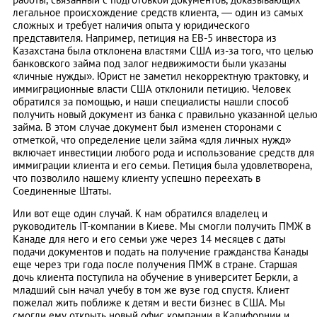
легальное происхождение средств клиента, — один из самых
сложных и требует наличия опыта у юридического
представителя. Например, петиция на EB-5 инвестора из
Казахстана была отклонена властями США из-за того, что целью
банковского займа под залог недвижимости были указаны
«личные нужды». Юрист не заметил некорректную трактовку, и
иммиграционные власти США отклонили петицию. Человек
обратился за помощью, и наши специалисты нашли способ
получить новый документ из банка с правильно указанной цель
займа. В этом случае документ был изменен сторонами с
отметкой, что определение цели займа «для личных нужд»
включает инвестиции любого рода и использование средств для
иммиграции клиента и его семьи. Петиция была удовлетворена,
что позволило нашему клиенту успешно переехать в
Соединенные Штаты.
Или вот еще один случай. К нам обратился владелец и
руководитель IT-компании в Киеве. Мы смогли получить ПМЖ в
Канаде для него и его семьи уже через 14 месяцев с даты
подачи документов и подать на получение гражданства Канады
еще через три года после получения ПМЖ в стране. Старшая
дочь клиента поступила на обучение в университет Беркли, а
младший сын начал учебу в том же вузе год спустя. Клиент
пожелал жить поближе к детям и вести бизнес в США. Мы
смогли ему открыть новый офис компании в Калифорнии и