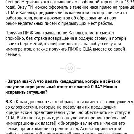
Североамериканского соглашения о свободной торговле от 199
года). Визу ТN можно оформить в течение часа прямо на границ
США и Канады, предъявив лишь канадский паспорт, письмо от
работодателя, копии документов об образовании и пару
рекомендательных писем с предыдущих мест работы.
Получив ПМЖ или гражданство Канады, клиент сможет
спокойно, без страха возвращения в родную страну и потери
своих сбережений, квалифицироваться на любую визу для
иммигрантов, а также получить ПМЖ в США вместе со своей
семьей.
10
«ЗаграNица»: А что делать кандидатам, которые всё-таки
получили отрицательный ответ от властей США? Можно
исправить ситуацию?
В.Х.:
К нам довольно часто обращаются клиенты, столкнувшиеся
со сложностями, которые не позволили их предыдущим
юридическим представителям успешно обеспечить им статус в
США. В частности, речь идет о неудовлетворении требований
иммиграционных властей к биографии клиента и членов его
семьи, происхождению средств и т.д. Аспект юридической
работы, связанный с подготовкой документов, доказывающих