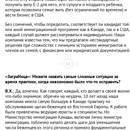
получить визу Е-2 для него, его супруги и младшего ребенка,
которая позволила семье жить (без ограничений по времени) и
вести бизнес в США.
Без сомнений, чтобы определить, соответствует ли кандидат той
или иной иммиграционной программе как в Канаде, так и в США,
каждый случай должен рассматриваться индивидуально. Наша
компания известна тем, что мы предлагаем нестандартные
решения при сложностях с личными историями иммигрантов и
членов их семей, с финансами или юридической документацией.
11
«ЗаграNица»: Можете назвать самые сложные ситуации за
время практики, когда невозможно было что-то исправить?
В.Х.:
Да, конечно. Как говорят, каждый, кто делает в своей жизни
что-либо значимое, обречен на неудачи. 10 лет назад наша
компания имела самую большую в Канаде практику по
обслуживанию цыган-беженцев из Восточной Европы. К работе
были привлечены ведущие юристы и специалисты. Но
Министерство иммиграции Канады, включая лично министра
иммиграции, публично начало делать шаги для уменьшения
числа беженцев из этого региона и приняло фундаментальные