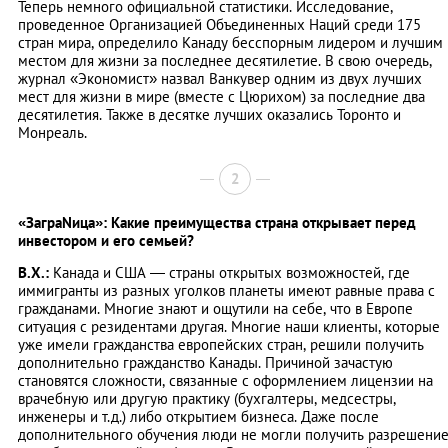
Теперь немного официальной статистики. Исследование,
проведенное Организацией Объединенных Наций среди 175
стран мира, определило Канаду бесспорным лидером и лучшим
местом для жизни за последнее десятилетие. В свою очередь,
журнал «Экономист» назвал Ванкувер одним из двух лучших
мест для жизни в мире (вместе с Цюрихом) за последние два
десятилетия. Также в десятке лучших оказались Торонто и
Монреаль.
2
«ЗаграNица»: Какие преимущества страна открывает перед
инвестором и его семьей?
В.Х.:
Канада и США — страны открытых возможностей, где
иммигранты из разных уголков планеты имеют равные права с
гражданами. Многие знают и ощутили на себе, что в Европе
ситуация с резидентами другая. Многие наши клиенты, которые
уже имели гражданства европейских стран, решили получить
дополнительно гражданство Канады. Причиной зачастую
становятся сложности, связанные с оформлением лицензии на
врачебную или другую практику (бухгалтеры, медсестры,
инженеры и т.д.) либо открытием бизнеса. Даже после
дополнительного обучения люди не могли получить разрешени