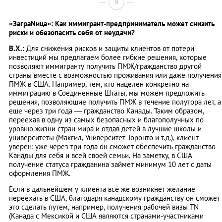
9
«ЗаграNица»: Как иммигрант-предприниматель может снизить
риски и обезопасить себя от неудачи?
В.Х.:
Для снижения рисков и защиты клиентов от потери
инвестиций мы предлагаем более гибкие решения, которые
позволяют иммигранту получить ПМЖ/гражданство другой
страны вместе с возможностью проживания или даже получения
ПМЖ в США. Например, тем, кто нацелен конкретно на
иммиграцию в Соединенные Штаты, мы можем предложить
решения, позволяющие получить ПМЖ в течение полутора лет, а
еще через три года — гражданство Канады. Таким образом,
переехав в одну из самых безопасных и благополучных по
уровню жизни стран мира и отдав детей в лучшие школы и
университеты (Макгил, Университет Торонто и т.д.), клиент
уверен: уже через три года он сможет обеспечить гражданство
Канады для себя и всей своей семьи. На заметку, в США
получение статуса гражданина займет минимум 10 лет с даты
оформления ПМЖ.
Если в дальнейшем у клиента всё же возникнет желание
переехать в США, благодаря канадскому гражданству он сможет
это сделать путем, например, получения рабочей визы ТN
(Канадa с Мексикой и США являются странами-участниками