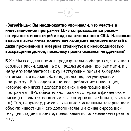
8
«ЗаграNица»: Вы неоднократно упоминали, что участие в
инвестиционной программе ЕВ-5 сопровождается риском
потери всех инвестиций и вида на жительство в США. Наскольк
велики шансы после долгих лет ожидания вердикта властей и
даже проживания в Америке столкнуться с необходимостью
возвращения домой, поскольку проект оказался неудачным?
В.Х.:
Мы всегда пытаемся предварительно убедиться, что клиент
осознает риски, связанные с предлагаемыми программами, и в
меру его толерантности к существующим рискам выбираем
оптимальный вариант. Законодательство, регулирующее
программу EB-5, содержит четкое требование: инвестиция,
которую иммигрант делает в рамках иммиграционной
программы EB-5, обязательно должна содержать финансовые
риски (т.е. никаких вложений в гарантированные бонды, займы и
т.д.). Это, например, риски, связанные с успешным завершением
объекта инвестиций, его дополнительным финансированием,
текущей стадией проекта, правильным использованием средств
и т.д.