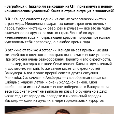
«ЗаграNица»: Тяжело ли выходцам из СНГ привыкнуть к новым
климатическим условиям? Какая в стране ситуация с экологией
В.Х.:
Канада считается одной из самых экологически чистых
стран мира. Миллионы квадратных километров девственных
лесов, тысячи чистейших озер, рек и ручьев — всё это выгодно
отличает ее от других развитых стран. Чистый воздух,
качественная вода и потрясающей красоты природа позволяют
чувствовать себя превосходно в любое время года.
В отличие от той же Австралии, Канада имеет привычные для
жителей постсоветского пространства климатические условия.
При этом она очень разнообразная. Торонто и его окрестности,
например, находятся южнее Севастополя. Климат здесь теплый
и достаточно мягкий. То же самое касается окрестностей
Ванкувера. А вот в зоне прерий совсем другая ситуация.
Манитоба, Саскачеван и Альберта — своеобразная канадская
Сибирь с жарким летом и очень холодной зимой. Свои
особенности имеет Атлантическое побережье: в Ванкувере за
весь год снег может не выпасть ни разу. Но буквально в двух
часах езды от города вы попадете в живописный городок
Вистлер — один из лучших в мире горнолыжных курортов.