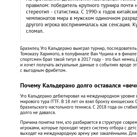
правилом: победитель крупного турнира почти н
стереотип - статистика. С 1990-х годов китайс
чемпионатов мира в мужском одиночном разряде
другого игрока воспринималась как сенсация. К
сломал.
Бразилец Уго Кальдерано выиграл турнир, последователь
Томоказу Харимото, в полуфинале Ван Чуцина и в финал
спортсмен брал такой титул в 2017 году - это был немец
и хочет получать актуальные данные о событиях вроде эт
с выгодным фрибетом.
Почему Кальдерано долго оставался «ве
Уго Кальдерано дебютировал на международном уровне в
мирового тура ITTF. В 18 лет он взял бронзу юношеских
бразильского настольного тенниса. С 2018 года он стаб
долго не давался.
Причина понятна тем, кто разбирается в структуре совре
игроками, которые проходят через систему отбора с детс
выходят на международную арену уже закалёнными. Для 