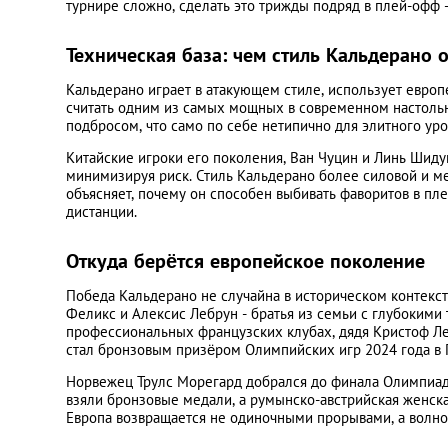
турнире сложно, сделать это трижды подряд в плей-офф 
Техническая база: чем стиль Кальдерано 
Кальдерано играет в атакующем стиле, использует европе
считать одним из самых мощных в современном настольн
подбросом, что само по себе нетипично для элитного ур
Китайские игроки его поколения, Ван Чуцин и Линь Шидун
минимизируя риск. Стиль Кальдерано более силовой и м
объясняет, почему он способен выбивать фаворитов в пле
дистанции.
Откуда берётся европейское поколение
Победа Кальдерано не случайна в историческом контекст
Феликс и Алексис Лебрун - братья из семьи с глубокими 
профессиональных французских клубах, дядя Кристоф Ле
стал бронзовым призёром Олимпийских игр 2024 года в 
Норвежец Трулс Морегард добрался до финала Олимпиады
взяли бронзовые медали, а румынско-австрийская женска
Европа возвращается не одиночными прорывами, а волно