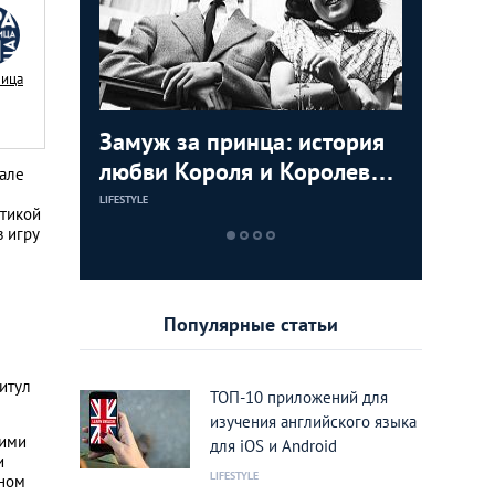
Nица
ь видео с
Замуж за принца: история
Маха Ча
Мудрост
мартышек
любви Короля и Королевы
Принцес
советов
нале
Тайланда
пригодя
LIFESTYLE
LIFESTYLE
LIFESTYLE
итикой
в игру
Популярные статьи
итул
ТОП-10 приложений для
изучения английского языка
кими
для iOS и Android
и
LIFESTYLE
дном