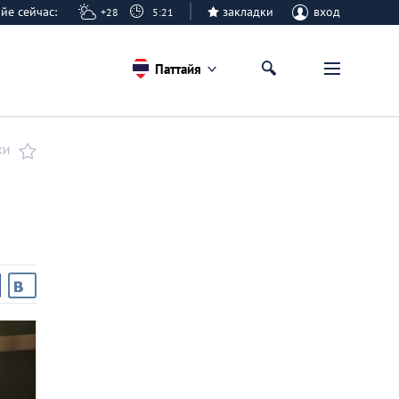
тайе сейчас:
закладки
вход
+28
5:21
Паттайя
КИ