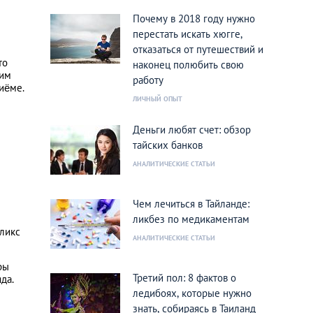
Почему в 2018 году нужно
перестать искать хюгге,
отказаться от путешествий и
то
наконец полюбить свою
ким
работу
иёме.
ЛИЧНЫЙ ОПЫТ
Деньги любят счет: обзор
тайских банков
АНАЛИТИЧЕСКИЕ СТАТЬИ
Чем лечиться в Тайланде:
ы
ликбез по медикаментам
ликс
АНАЛИТИЧЕСКИЕ СТАТЬИ
ры
Третий пол: 8 фактов о
да.
ледибоях, которые нужно
знать, собираясь в Таиланд