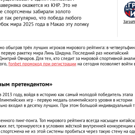
аверняка окажется из КНР. Это не
кие спортсмены забирали золото
 так регулярно, что победа любого
Загра
убок мира 2025 года в Макао эту логику
Год обезьяны: пят
пожеланиями от 
но обыграв трёх лучших игроков мирового рейтинга: в четвертьфи
е первую ракетку мира Линь Шидуна. Последний раз некитайский
LIFESTYLE
 Дмитрий Овчаров. Для тех, кто следит за мировой спортивной анал
ого,
fonbet промокод при регистрации
на сегодня позволяет войти 
чным претендентом»
 2013 году, войдя в историю как самый молодой победитель этапа
 Олимпийских игр - первую медаль олимпийского уровня в истории
ильно входил в десятку лучших. При этом большой индивидуальный т
менного пинг-понга. Топ мирового рейтинга всегда насыщен китайс
ких лет, тренируются в условиях жёсткой внутренней конкуренции 
спортсмена не из этой системы пробиться через такую стену на о