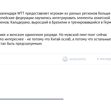
о календаря WTT предоставляет игрокам из разных регионов больше
ропейские федерации научились интегрировать элементы азиатской
менов. Кальдерано, выросший в Бразилии и тренировавшийся в Герм
ях и женском одиночном разряде. Но мужской пинг-понг сейчас
ало интереснее - не потому что Китай ослаб, а потому что остальные
стал быть предсказуемым.
В ЗАКЛАД
НАПЕЧАТАТЬ