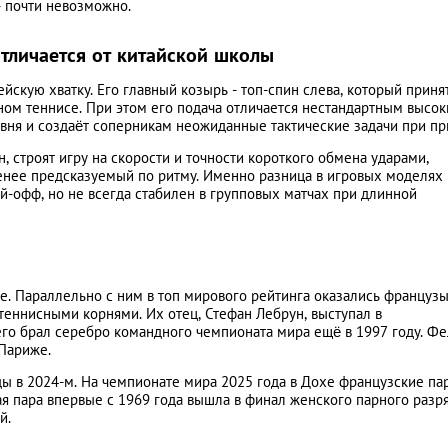
- почти невозможно.
отличается от китайской школы
йскую хватку. Его главный козырь - топ-спин слева, который приня
ом теннисе. При этом его подача отличается нестандартным высо
овня и создаёт соперникам неожиданные тактические задачи при пр
, строят игру на скорости и точности короткого обмена ударами,
енее предсказуемый по ритму. Именно разница в игровых моделях
й-офф, но не всегда стабилен в групповых матчах при длинной
е. Параллельно с ним в топ мирового рейтинга оказались француз
теннисными корнями. Их отец, Стефан Лебрун, выступал в
го брал серебро командного чемпионата мира ещё в 1997 году. Фе
Париже.
 в 2024-м. На чемпионате мира 2025 года в Дохе французские па
я пара впервые с 1969 года вышла в финал женского парного разря
й.