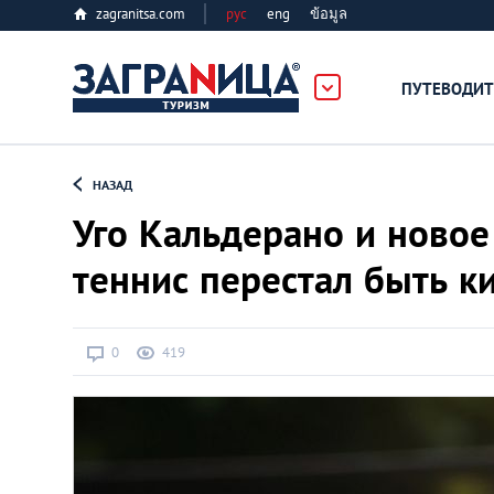
zagranitsa.com
рус
eng
ข้อมูล
ПУТЕВОДИТ
Loading...
НАЗАД
Уго Кальдерано и новое
теннис перестал быть к
Алматы
0
419
Астана
Афины