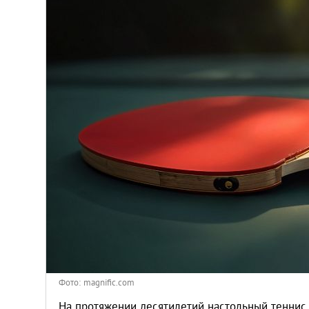
Киев
Лондон
Лос-Анджелес
Москва
Париж
Паттайя
Пхукет
Санкт-Петербург
Фото: magnific.com
На протяжении десятилетий настольный теннис