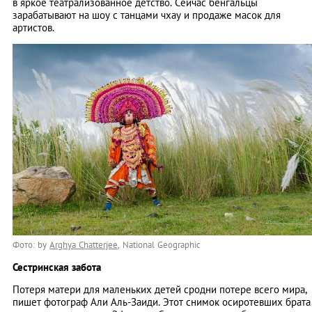
в яркое театрализованное детство. Сейчас бенгальцы
зарабатывают на шоу с танцами чхау и продаже масок для
артистов.
Фото: by
Arghya Chatterjee
, National Geographic
Сестринская забота
Потеря матери для маленьких детей сродни потере всего мира,
пишет фотограф Али Аль-Заиди. Этот снимок осиротевших брата